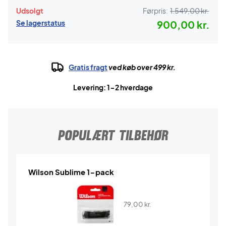
Udsolgt
Førpris:
1.549,00 kr.
Se lagerstatus
900,00 kr.
Gratis fragt
ved køb over 499 kr.
Levering: 1-2 hverdage
POPULÆRT TILBEHØR
Wilson Sublime 1-pack
79,00
kr.