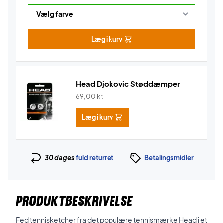
Læg i kurv
Head Djokovic Støddæmper
69,00
kr.
Læg i kurv
30 dages
fuld returret
Betalingsmidler
PRODUKTBESKRIVELSE
Fed tennisketcher fra det populære tennismærke Head i et