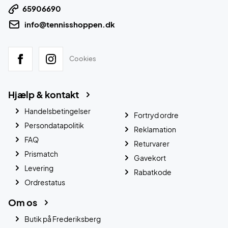
65906690
info@tennisshoppen.dk
Cookies
Hjælp & kontakt
Handelsbetingelser
Fortryd ordre
Persondatapolitik
Reklamation
FAQ
Returvarer
Prismatch
Gavekort
Levering
Rabatkode
Ordrestatus
Om os
Butik på Frederiksberg