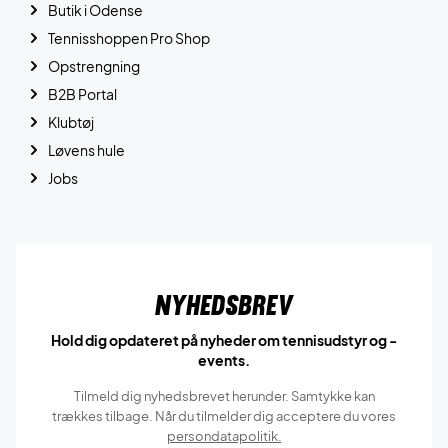
Butik i Odense
Tennisshoppen Pro Shop
Opstrengning
B2B Portal
Klubtøj
Løvens hule
Jobs
Nyhedsbrev
Hold dig opdateret på nyheder om tennisudstyr og -
events.
Tilmeld dig nyhedsbrevet herunder. Samtykke kan
trækkes tilbage. Når du tilmelder dig acceptere du vores
persondatapolitik.