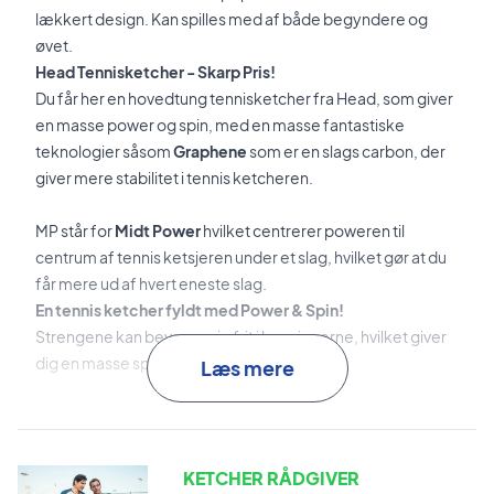
lækkert design. Kan spilles med af både begyndere og
øvet.
Head Tennisketcher - Skarp Pris!
Du får her en hovedtung tennisketcher fra Head, som giver
en masse power og spin, med en masse fantastiske
teknologier såsom
Graphene
som er en slags carbon, der
giver mere stabilitet i tennis ketcheren.
MP står for
Midt Power
hvilket centrerer poweren til
centrum af tennis ketsjeren under et slag, hvilket gør at du
får mere ud af hvert eneste slag.
En tennis ketcher fyldt med Power & Spin!
Strengene kan bevæge sig frit i bøsningerne, hvilket giver
dig en masse spin til alle dine slag.
Læs mere
Alt i alt en fantastisk tennisketcher, som hjælper dig frem på
tennisbanen!
KETCHER RÅDGIVER