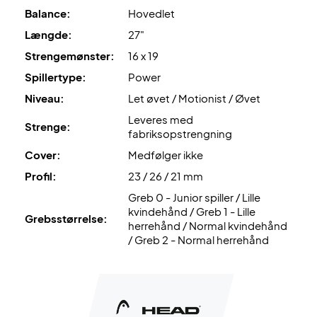
Balance:
Hovedlet
Længde:
27"
Strengemønster:
16 x 19
Spillertype:
Power
Niveau:
Let øvet / Motionist / Øvet
Leveres med
Strenge:
fabriksopstrengning
Cover:
Medfølger ikke
Profil:
23 / 26 / 21 mm
Greb 0 - Junior spiller / Lille
kvindehånd / Greb 1 - Lille
Grebsstørrelse:
herrehånd / Normal kvindehånd
/ Greb 2 - Normal herrehånd