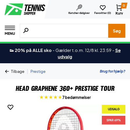
0
Kurv
Ketcher rådgiver
Favoritter (
0
)
Søg efter produkter, mærker etc.
Søg
MENU
👟 20% på ALLE sko
-
Gælder t.o.m. 12/8 kl. 23:59
-
Se
udvalg
|
Brug for hjælp?
Tilbage
Prestige
Head Graphene 360+ Prestige Tour
7 bedømmelser
UDSALG
SPAR 69%