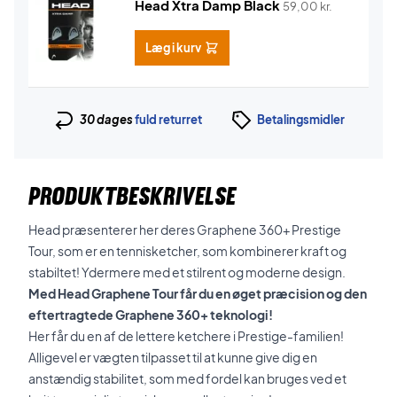
Head Xtra Damp Black
59,00
kr.
Læg i kurv
30 dages
fuld returret
Betalingsmidler
PRODUKTBESKRIVELSE
Head præsenterer her deres Graphene 360+ Prestige
Tour, som er en tennisketcher, som kombinerer kraft og
stabiltet! Ydermere med et stilrent og moderne design.
Med Head Graphene Tour får du en øget præcision og den
eftertragtede Graphene 360+ teknologi!
Her får du en af de lettere ketchere i Prestige-familien!
Alligevel er vægten tilpasset til at kunne give dig en
anstændig stabilitet, som med fordel kan bruges ved et