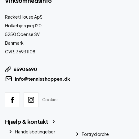
Virksomhedsinfo
Racket House ApS
Holkebjergvej 120
5250 Odense SV
Danmark
CVR: 36931108
65906690
info@tennisshoppen.dk
Cookies
Hjælp & kontakt
Handelsbetingelser
Fortryd ordre