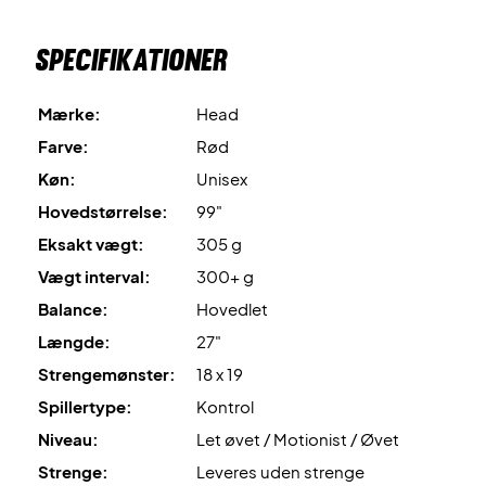
Leveres uden opstrengning. Vi anbefaler altid at tilkøbe en
professionel opstrengning til KUN 199 kr., så din nye ketcher
Specifikationer
er 100% klar fra start.
Mærke:
Head
Ekspertrådgivning:
Til denne ketcher anbefaler vi en
opstrengning med Wilson Revolve og 24 kg.
Farve:
Rød
Køn:
Unisex
Leveres uden cover.
Hovedstørrelse:
99"
Eksakt vægt:
305 g
Vægt interval:
300+ g
Balance:
Hovedlet
Længde:
27"
Strengemønster:
18 x 19
Spillertype:
Kontrol
Niveau:
Let øvet / Motionist / Øvet
Strenge:
Leveres uden strenge