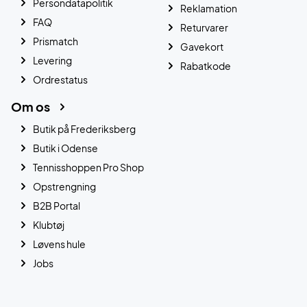
Persondatapolitik
Reklamation
FAQ
Returvarer
Prismatch
Gavekort
Levering
Rabatkode
Ordrestatus
Om os
Butik på Frederiksberg
Butik i Odense
Tennisshoppen Pro Shop
Opstrengning
B2B Portal
Klubtøj
Løvens hule
Jobs