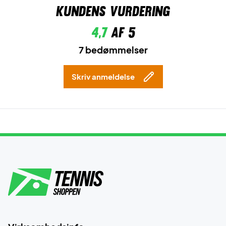
Kundens vurdering
4,7
af 5
7 bedømmelser
Skriv anmeldelse