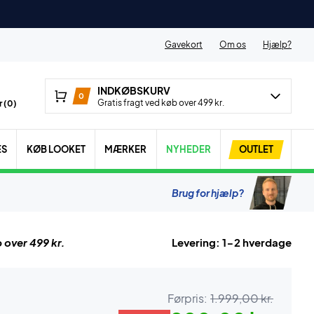
Gavekort
Om os
Hjælp?
INDKØBSKURV
0
Gratis fragt ved køb over 499 kr.
 (
0
)
ES
KØB LOOKET
MÆRKER
NYHEDER
OUTLET
Brug for hjælp?
 over 499 kr.
Levering: 1-2 hverdage
Førpris:
1.999,00 kr.