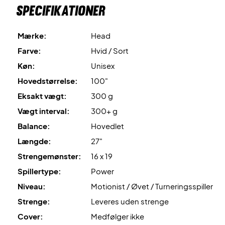
Specifikationer
Mærke:
Head
Farve:
Hvid / Sort
Køn:
Unisex
Hovedstørrelse:
100"
Eksakt vægt:
300 g
Vægt interval:
300+ g
Balance:
Hovedlet
Længde:
27"
Strengemønster:
16 x 19
Spillertype:
Power
Niveau:
Motionist / Øvet / Turneringsspiller
Strenge:
Leveres uden strenge
Cover:
Medfølger ikke