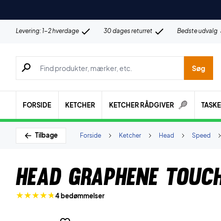
Levering: 1-2 hverdage
30 dages returret
Bedste udvalg
Søg efter produkter, mærker etc.
Søg
FORSIDE
KETCHER
KETCHER RÅDGIVER
TASK
Tilbage
Forside
Ketcher
Head
Speed
Head Graphene Touch
4 bedømmelser