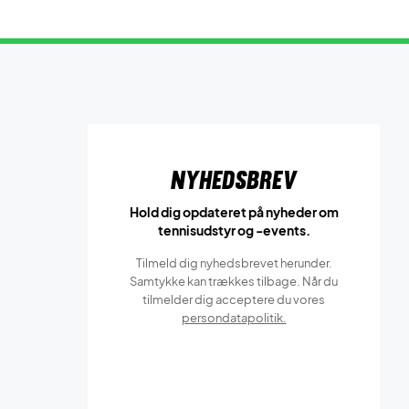
Nyhedsbrev
Hold dig opdateret på nyheder om
tennisudstyr og -events.
Tilmeld dig nyhedsbrevet herunder.
Samtykke kan trækkes tilbage. Når du
tilmelder dig acceptere du vores
persondatapolitik.