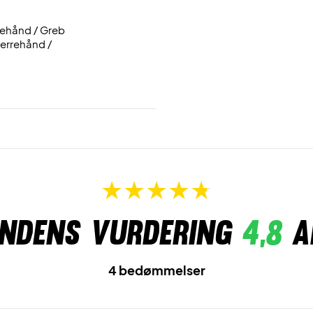
ndehånd / Greb
herrehånd /
ndens vurdering
4,8
a
4 bedømmelser