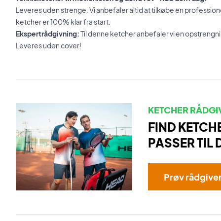
Leveres uden strenge. Vi anbefaler altid at tilkøbe en professione
ketcher er 100% klar fra start.
Ekspertrådgivning:
Til denne ketcher anbefaler vi en opstreng
Leveres uden cover!
KETCHER RÅDGI
FIND KETCH
PASSER TIL 
Prøv rådgive