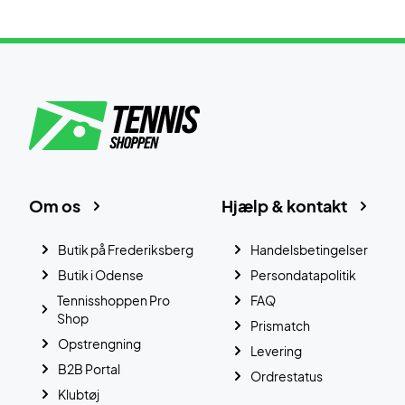
Om os
Hjælp & kontakt
Butik på Frederiksberg
Handelsbetingelser
Butik i Odense
Persondatapolitik
Tennisshoppen Pro
FAQ
Shop
Prismatch
Opstrengning
Levering
B2B Portal
Ordrestatus
Klubtøj