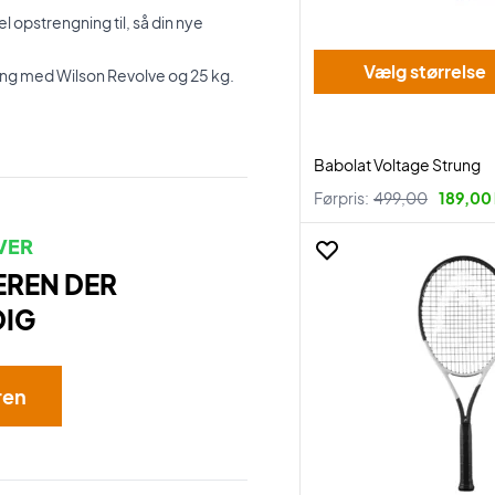
l opstrengning til, så din nye
Vælg størrelse
ning med Wilson Revolve og 25 kg.
Babolat Voltage Strung
Førpris:
499,00
189,00 
VER
EREN DER
DIG
ren