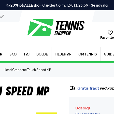
👟 20% på ALLE sko
-
Gælder t.o.m. 12/8 kl. 23:59
-
Se udvalg
Favoritter
ER
SKO
TØJ
BOLDE
TILBEHØR
OM TENNIS
GUID
Head Graphene Touch Speed MP
 Speed MP
Gratis fragt
ved køb
Udsolgt