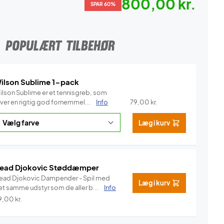
800,00 kr.
SPAR 60%
POPULÆRT TILBEHØR
ilson Sublime 1-pack
ilson Sublime er et tennisgreb, som
iver en rigtig god fornemmel...
Info
79,00
kr.
Læg i kurv
ead Djokovic Støddæmper
ead Djokovic Dampender - Spil med
Læg i kurv
et samme udstyr som de aller b...
Info
9,00
kr.