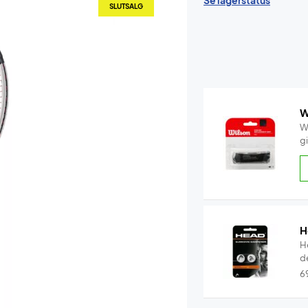
Se lagerstatus
SLUTSALG
W
W
g
H
H
d
6