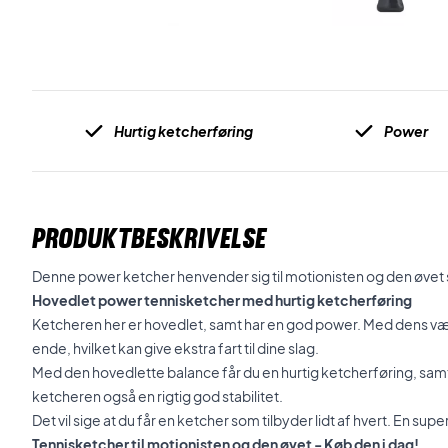
Hurtig ketcherføring
Power
PRODUKTBESKRIVELSE
Denne power ketcher henvender sig til motionisten og den øvet s
Hovedlet power tennisketcher med hurtig ketcherføring
Ketcheren her er hovedlet, samt har en god power. Med dens vægt
ende, hvilket kan give ekstra fart til dine slag.
Med den hovedlette balance får du en hurtig ketcherføring, sam
ketcheren også en rigtig god stabilitet.
Det vil sige at du får en ketcher som tilbyder lidt af hvert. En supe
Tennisketcher til motionisten og den øvet - Køb den i dag!