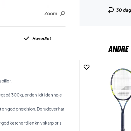
30 da
Zoom
Hovedlet
ANDRE 
piller.
 på 300 g, er den lidt i den høje
t en god præcision. Derudover har
r god ketcher til en kniv skarp pris.