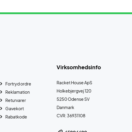
Virksomhedsinfo
Racket House ApS
Fortryd ordre
Holkebjergvej 120
Reklamation
5250 Odense SV
Returvarer
Danmark
Gavekort
CVR: 36931108
Rabatkode