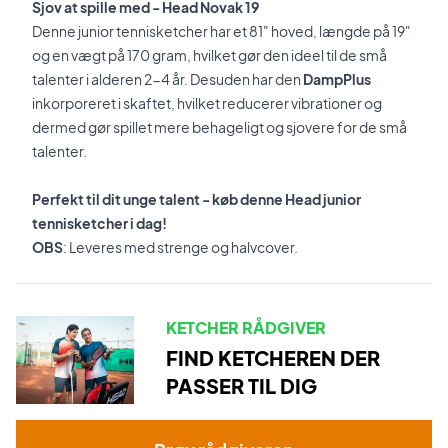
Sjov at spille med - Head Novak 19
Denne junior tennisketcher har et 81" hoved, længde på 19"
og en vægt på 170 gram, hvilket gør den ideel til de små
talenter i alderen 2-4 år. Desuden har den
DampPlus
inkorporeret i skaftet, hvilket reducerer vibrationer og
dermed gør spillet mere behageligt og sjovere for de små
talenter.
Perfekt til dit unge talent - køb denne Head junior
tennisketcher i dag!
OBS
: Leveres med strenge og halvcover.
KETCHER RÅDGIVER
FIND KETCHEREN DER
PASSER TIL DIG