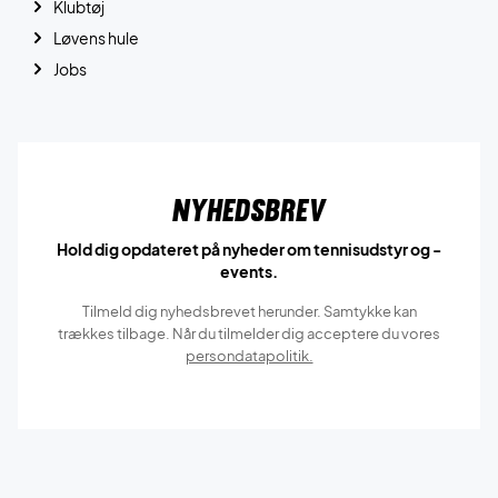
Klubtøj
Løvens hule
Jobs
Nyhedsbrev
Hold dig opdateret på nyheder om tennisudstyr og -
events.
Tilmeld dig nyhedsbrevet herunder. Samtykke kan
trækkes tilbage. Når du tilmelder dig acceptere du vores
persondatapolitik.