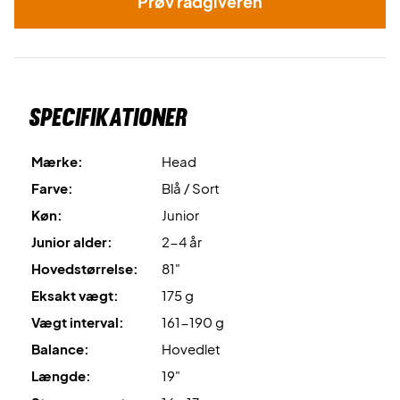
Prøv rådgiveren
Specifikationer
Mærke:
Head
Farve:
Blå / Sort
Køn:
Junior
Junior alder:
2-4 år
Hovedstørrelse:
81"
Eksakt vægt:
175 g
Vægt interval:
161-190 g
Balance:
Hovedlet
Længde:
19"