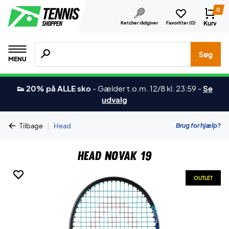
0
Kurv
Ketcher rådgiver
Favoritter (
0
)
Søg efter produkter, mærker etc.
Søg
MENU
👟 20% på ALLE sko
-
Gælder t.o.m. 12/8 kl. 23:59
-
Se
udvalg
|
Brug for hjælp?
Tilbage
Head
Head Novak 19
OUTLET
OUTLET