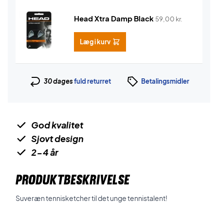
Head Xtra Damp Black
59,00
kr.
Læg i kurv
30 dages
fuld returret
Betalingsmidler
God kvalitet
Sjovt design
2-4 år
PRODUKTBESKRIVELSE
Suveræn tennisketcher til det unge tennistalent!