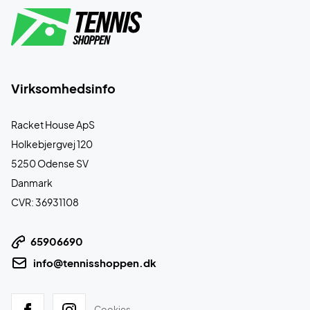
Virksomhedsinfo
Racket House ApS
Holkebjergvej 120
5250 Odense SV
Danmark
CVR: 36931108
65906690
info@tennisshoppen.dk
Cookies