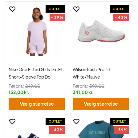
OUTLET
OUTLET
- 39%
- 43%
Nike One Fitted Girls Dri-FIT
Wilson Rush Pro Jr L
Short-Sleeve Top Doll
White/Mauve
Førpris:
249,00
Førpris:
599,00
152,00 kr.
341,00 kr.
Vælg størrelse
Vælg størrelse
OUTLET
OUTLET
- 43%
- 39%