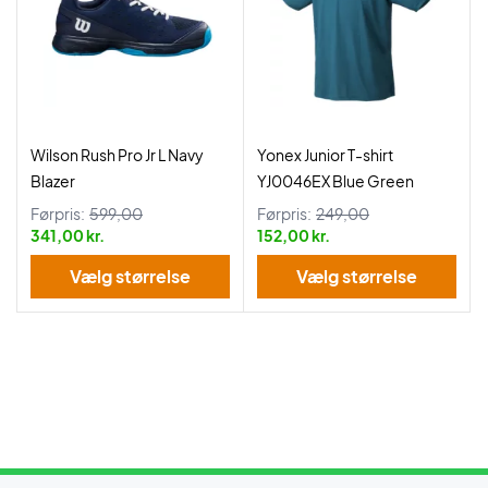
Wilson Rush Pro Jr L Navy
Yonex Junior T-shirt
Blazer
YJ0046EX Blue Green
Førpris:
599,00
Førpris:
249,00
341,00 kr.
152,00 kr.
Vælg størrelse
Vælg størrelse