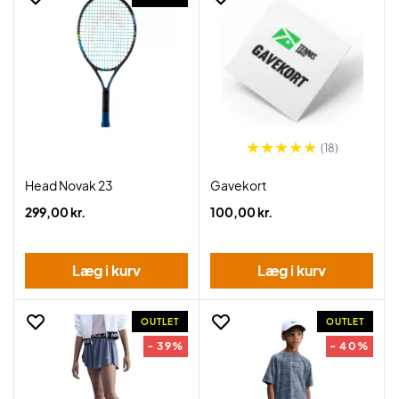
(18)
Head Novak 23
Gavekort
299,00 kr.
100,00 kr.
Læg i kurv
Læg i kurv
OUTLET
OUTLET
- 39%
- 40%