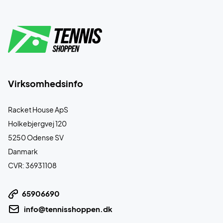
Virksomhedsinfo
Racket House ApS
Holkebjergvej 120
5250 Odense SV
Danmark
CVR: 36931108
65906690
info@tennisshoppen.dk