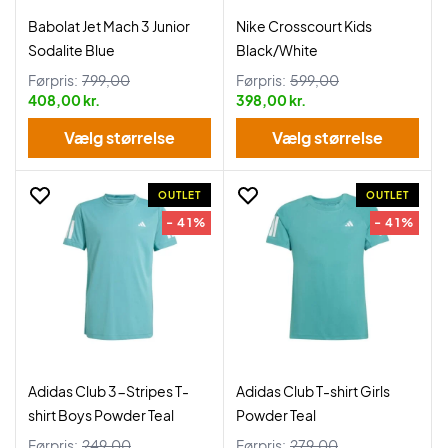
Babolat Jet Mach 3 Junior
Nike Crosscourt Kids
Sodalite Blue
Black/White
Førpris:
799,00
Førpris:
599,00
408,00 kr.
398,00 kr.
Vælg størrelse
Vælg størrelse
OUTLET
OUTLET
- 41%
- 41%
Adidas Club 3-Stripes T-
Adidas Club T-shirt Girls
shirt Boys Powder Teal
Powder Teal
Førpris:
249,00
Førpris:
279,00