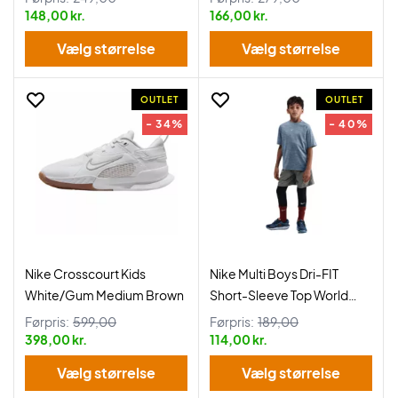
148,00 kr.
166,00 kr.
Vælg størrelse
Vælg størrelse
OUTLET
OUTLET
- 34%
- 40%
Nike Crosscourt Kids
Nike Multi Boys Dri-FIT
White/Gum Medium Brown
Short-Sleeve Top World
Indigo
Førpris:
599,00
Førpris:
189,00
398,00 kr.
114,00 kr.
Vælg størrelse
Vælg størrelse