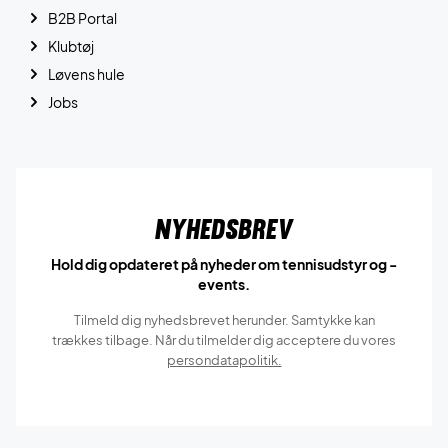
B2B Portal
Klubtøj
Løvens hule
Jobs
Nyhedsbrev
Hold dig opdateret på nyheder om tennisudstyr og -
events.
Tilmeld dig nyhedsbrevet herunder. Samtykke kan
trækkes tilbage. Når du tilmelder dig acceptere du vores
persondatapolitik.