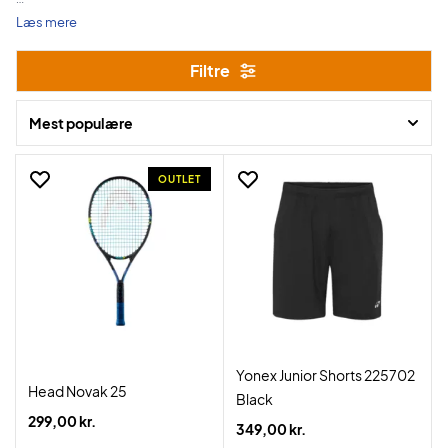
Vi pakker gerne din gave ind, ved tilkøb af gaveindpakning og du kan
Læs mere
bestille helt frem til d. 19. december.
Filtre
Byt dine julegaver indtil d. 31. januar 2026.
Mest populære
OUTLET
Yonex Junior Shorts 225702
Head Novak 25
Black
299,00 kr.
349,00 kr.