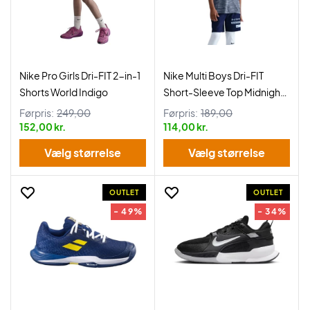
Nike Pro Girls Dri-FIT 2-in-1
Nike Multi Boys Dri-FIT
Shorts World Indigo
Short-Sleeve Top Midnight
Navy
Førpris:
249,00
Førpris:
189,00
152,00 kr.
114,00 kr.
Vælg størrelse
Vælg størrelse
OUTLET
OUTLET
- 49%
- 34%