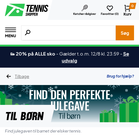
0
Kurv
Ketcher rådgiver
Favoritter (
0
)
Søg efter produkter, mærker etc.
Søg
MENU
👟 20% på ALLE sko
-
Gælder t.o.m. 12/8 kl. 23:59
-
Se
udvalg
Tilbage
Brug for hjælp?
Til børn
Find julegaven til barnet der elsker tennis.