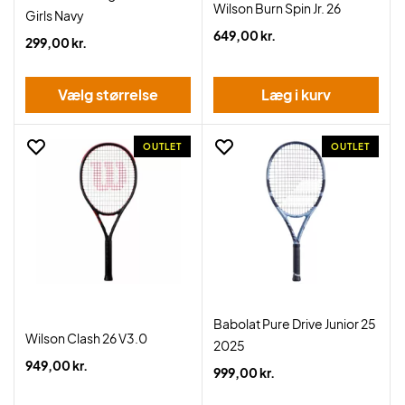
Wilson Burn Spin Jr. 26
Girls Navy
649,00 kr.
299,00 kr.
Vælg størrelse
Læg i kurv
OUTLET
OUTLET
Babolat Pure Drive Junior 25
Wilson Clash 26 V3.0
2025
949,00 kr.
999,00 kr.