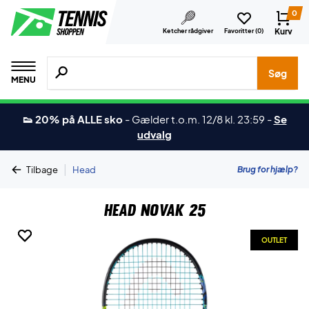
0
Kurv
Ketcher rådgiver
Favoritter (
0
)
Søg efter produkter, mærker etc.
Søg
MENU
👟 20% på ALLE sko
-
Gælder t.o.m. 12/8 kl. 23:59
-
Se
udvalg
|
Brug for hjælp?
Tilbage
Head
Head Novak 25
OUTLET
OUTLET