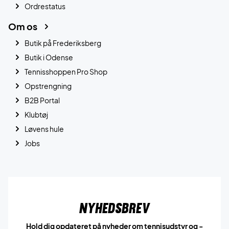
Ordrestatus
Om os
Butik på Frederiksberg
Butik i Odense
Tennisshoppen Pro Shop
Opstrengning
B2B Portal
Klubtøj
Løvens hule
Jobs
Nyhedsbrev
Hold dig opdateret på nyheder om tennisudstyr og -