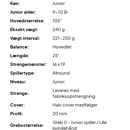
Køn:
Junior
Junior alder:
9-10 år
Hovedstørrelse:
105"
Eksakt vægt:
240 g
Vægt interval:
221-250 g
Balance:
Hovedlet
Længde:
25"
Strengemønster:
16 x 19
Spillertype:
Allround
Niveau:
Junior
Leveres med
Strenge:
fabriksopstrengning
Cover:
Halv cover medfølger
Profil:
20 mm
Greb 0 - Junior spiller / Lille
Grebsstørrelse:
kvindehånd