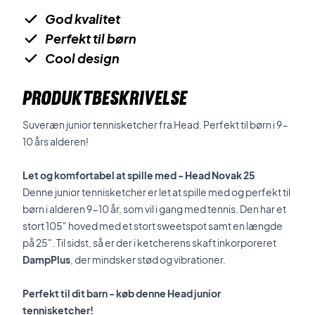
God kvalitet
Perfekt til børn
Cool design
PRODUKTBESKRIVELSE
Suveræn junior tennisketcher fra Head. Perfekt til børn i 9-
10 års alderen!
Let og komfortabel at spille med - Head Novak 25
Denne junior tennisketcher er let at spille med og perfekt til
børn i alderen 9-10 år, som vil i gang med tennis. Den har et
stort 105" hoved med et stort sweetspot samt en længde
på 25". Til sidst, så er der i ketcherens skaft inkorporeret
DampPlus
, der mindsker stød og vibrationer.
Perfekt til dit barn - køb denne Head junior
tennisketcher!