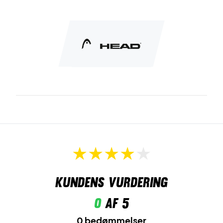
Kundens vurdering
0
af 5
0 bedømmelser