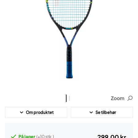
Zoom
Om produktet
Se tilbehør
299,00 kr.
På lager
(+10 stk.)