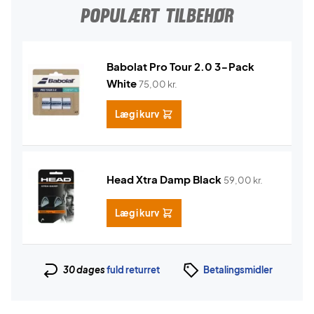
POPULÆRT TILBEHØR
Babolat Pro Tour 2.0 3-Pack
White
75,00
kr.
Læg i kurv
Head Xtra Damp Black
59,00
kr.
Læg i kurv
30 dages
fuld returret
Betalingsmidler