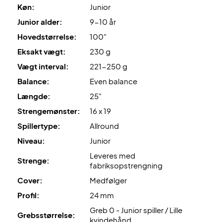
Køn:
Junior
Junior alder:
9-10 år
Hovedstørrelse:
100"
Eksakt vægt:
230 g
Vægt interval:
221-250 g
Balance:
Even balance
Længde:
25"
Strengemønster:
16 x 19
Spillertype:
Allround
Niveau:
Junior
Leveres med
Strenge:
fabriksopstrengning
Cover:
Medfølger
Profil:
24 mm
Greb 0 - Junior spiller / Lille
Grebsstørrelse:
kvindehånd