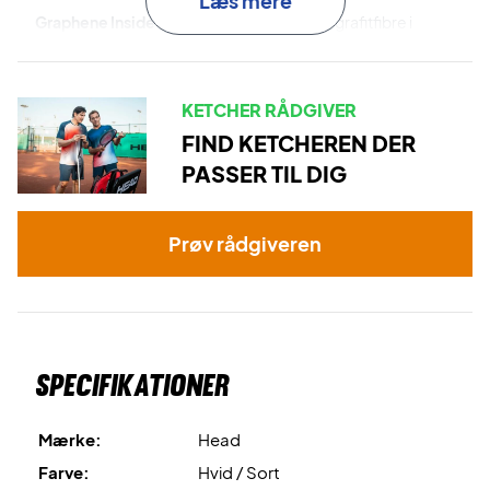
Læs mere
Graphene Inside
er de strategisk placeret grafitfibre i
rammekonstruktionen. Disse grafitfibre styrker og
stabiliserer rammen, hvilket sikre en god energioverførsel.
KETCHER RÅDGIVER
Perfekt til tennisbanen - køb denne Head junior
FIND KETCHEREN DER
tennisketcher!
PASSER TIL DIG
OBS
: Leveres med fabriksopstrengning. Vi anbefaler dog,
at du tilkøber en professionel opstrengning.
Prøv rådgiveren
Ekspertrådgivning
: Til denne ketcher anbefaler vi en
opstrengning med Wilson Revolve og 22 kg.
Desuden leveres den med cover!
Specifikationer
Mærke:
Head
Farve:
Hvid / Sort