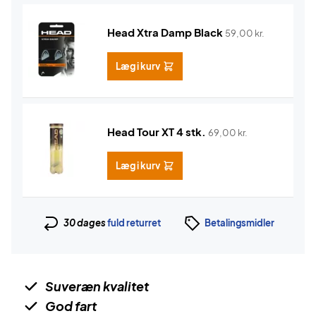
Head Xtra Damp Black
59,00
kr.
Læg i kurv
Head Tour XT 4 stk.
69,00
kr.
Læg i kurv
30 dages
fuld returret
Betalingsmidler
Suveræn kvalitet
God fart