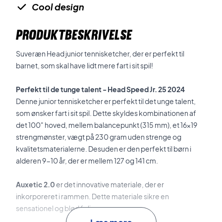
Cool design
PRODUKTBESKRIVELSE
Suveræn Head junior tennisketcher, der er perfekt til
barnet, som skal have lidt mere fart i sit spil!
Perfekt til de tunge talent - Head Speed Jr. 25 2024
Denne junior tennisketcher er perfekt til det unge talent,
som ønsker fart i sit spil. Dette skyldes kombinationen af
det 100" hoved, mellem balancepunkt (315 mm), et 16x19
strengmønster, vægt på 230 gram uden strenge og
kvalitetsmaterialerne. Desuden er den perfekt til børn i
alderen 9-10 år, der er mellem 127 og 141 cm.
Auxetic 2.0
er det innovative materiale, der er
inkorporeret i rammen. Dette materiale sikre en
sensationel og blød føling.