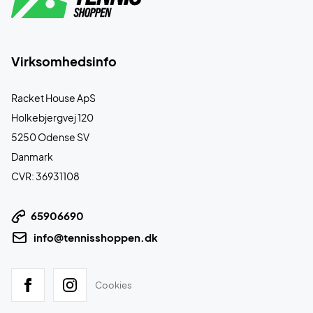
Virksomhedsinfo
Racket House ApS
Holkebjergvej 120
5250 Odense SV
Danmark
CVR: 36931108
65906690
info@tennisshoppen.dk
Cookies