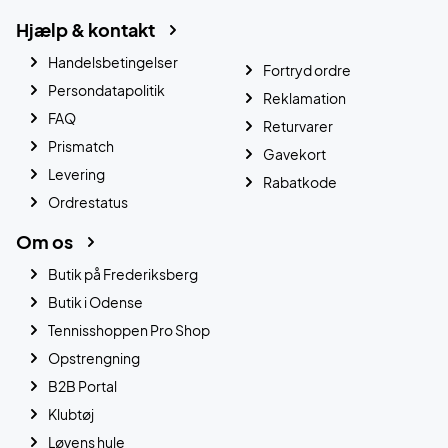
Hjælp & kontakt
Handelsbetingelser
Fortryd ordre
Persondatapolitik
Reklamation
FAQ
Returvarer
Prismatch
Gavekort
Levering
Rabatkode
Ordrestatus
Om os
Butik på Frederiksberg
Butik i Odense
Tennisshoppen Pro Shop
Opstrengning
B2B Portal
Klubtøj
Løvens hule