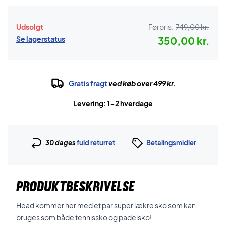
Udsolgt
Førpris:
749,00 kr.
Se lagerstatus
350,00 kr.
Gratis fragt
ved køb over 499 kr.
Levering: 1-2 hverdage
30 dages
fuld returret
Betalingsmidler
PRODUKTBESKRIVELSE
Head kommer her med et par super lækre sko som kan
bruges som både tennissko og padelsko!