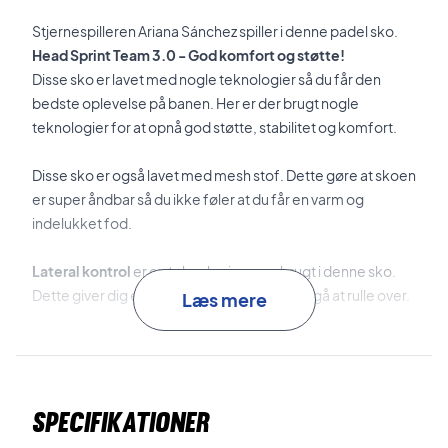
Stjernespilleren Ariana Sánchez spiller i denne padel sko.
Head Sprint Team 3.0 - God komfort og støtte!
Disse sko er lavet med nogle teknologier så du får den
bedste oplevelse på banen. Her er der brugt nogle
teknologier for at opnå god støtte, stabilitet og komfort.
Disse sko er også lavet med mesh stof. Dette gøre at skoen
er super åndbar så du ikke føler at du får en varm og
indelukket fod.
Lateral kontrol
er en teknologi som er brugt i denne sko.
Dette giver dig en bedre stabilitet for at undgå at rulle over.
Læs mere
Hybrasion
er en gummiblanding hvor farven ikke smitter af
på noget underlag. Denne teknologi giver dig også et godt
greb og stor holdbarhed.
Specifikationer
Drift Defense
vil sige at der er lagt en beskyttelse ude ved