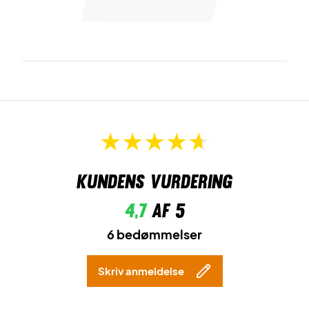
Kundens vurdering
4,7
af 5
6 bedømmelser
Skriv anmeldelse