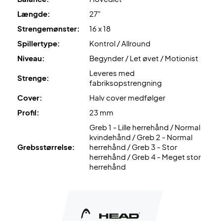
Længde:
27"
Strengemønster:
16 x 18
Spillertype:
Kontrol / Allround
Niveau:
Begynder / Let øvet / Motionist
Leveres med
Strenge:
fabriksopstrengning
Cover:
Halv cover medfølger
Profil:
23 mm
Greb 1 - Lille herrehånd / Normal
kvindehånd / Greb 2 - Normal
Grebsstørrelse:
herrehånd / Greb 3 - Stor
herrehånd / Greb 4 - Meget stor
herrehånd