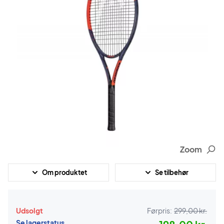
Zoom
Om produktet
Se tilbehør
Udsolgt
Førpris:
299,00 kr.
Se lagerstatus