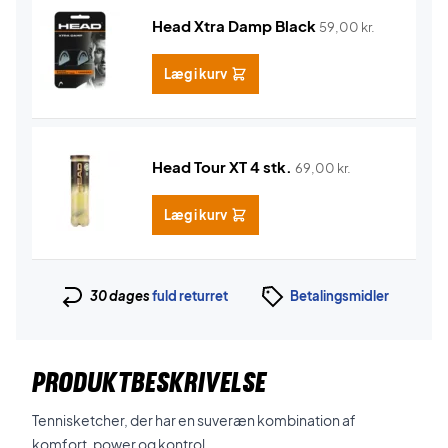
Head Xtra Damp Black
59,00
kr.
Læg i kurv
Head Tour XT 4 stk.
69,00
kr.
Læg i kurv
30 dages
fuld returret
Betalingsmidler
PRODUKTBESKRIVELSE
Tennisketcher, der har en suveræn kombination af
komfort, power og kontrol.