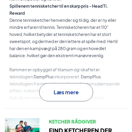
Spillenem tennisketcher til en skarp pris - Head Ti.
Reward
Denne tennisketcher henvender sig til dig, der er ny eller
mindre erfaren til tennis. Tennisketcheren har et 110"
hoved, hvilket betyder at tennisketcheren har et stort
sweetspot, og dermed er den lettere at spille med. Hertil
har den en kampvægt på 280 gram og en hovedlet
balance, hvilket gør den ekstremt manøvrevenlig.
Rammen er opbygget af titanium og i skaftet er
teknologien
DampPlus
inkorporeret.
DampPlus
teknologien fremmer den stød- og vibrationsdæmpende
effekt, hvilket fremmer spillekomforten!
Læs mere
Køb denne tennisketcher i dag - til en skarp pris!
OBS:
Denne tennisketcher leveres med halvcover og
fabriksopstrengning. Vi anbefaler dog, at man altid at
tilkøber en professionel opstrengning.
KETCHER RÅDGIVER
FIND KETCHEREN DER