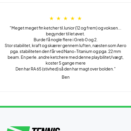
"Meget meget fin ketcher til Junior (12 og frem) og voksen...
begynder til let øvet.
Burde få nogle flere i Greb 0 og 2.
Stor stabilitet, kraft og skærer gennem luften, næsten som Aero
pga. stabiliteten den får ved Nano-Titanium og pga. 22 mm
beam. En perle. andre ketchere med denne playbilitet/vægt,
koster 5 gange mere
Den har RA 65 (stivhed) så den har magt over bolden."
Ben