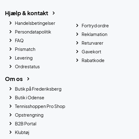
Hjælp & kontakt
Handelsbetingelser
Fortryd ordre
Persondatapolitik
Reklamation
FAQ
Returvarer
Prismatch
Gavekort
Levering
Rabatkode
Ordrestatus
Om os
Butik på Frederiksberg
Butik i Odense
Tennisshoppen Pro Shop
Opstrengning
B2B Portal
Klubtøj