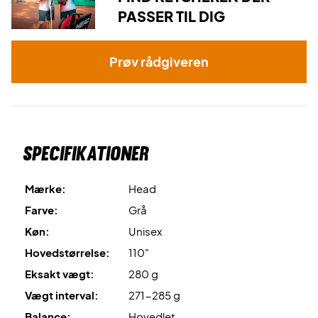
Ekspertrådgivning: Til denne ketcher anbefaler vi en
PASSER TIL DIG
opstrengning med Wilson Revolve og 24 kg.
Prøv rådgiveren
Specifikationer
Mærke:
Head
Farve:
Grå
Køn:
Unisex
Hovedstørrelse:
110"
Eksakt vægt:
280 g
Vægt interval:
271-285 g
Balance:
Hovedlet