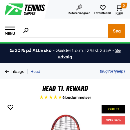
0
Kurv
Ketcher rådgiver
Favoritter (
0
)
Søg efter produkter, mærker etc.
Søg
MENU
👟 20% på ALLE sko
-
Gælder t.o.m. 12/8 kl. 23:59
-
Se
udvalg
|
Brug for hjælp?
Tilbage
Head
Head Ti. Reward
6 bedømmelser
OUTLET
SPAR 34%