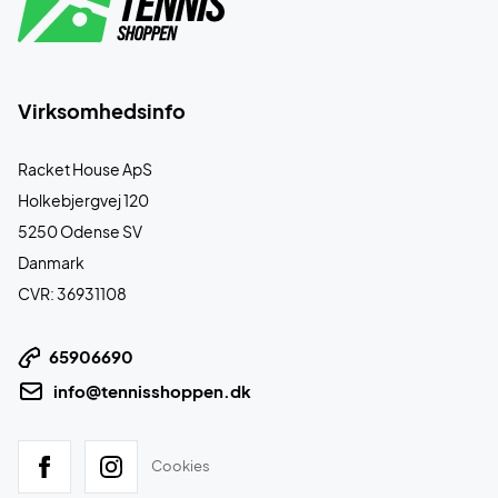
Virksomhedsinfo
Racket House ApS
Holkebjergvej 120
5250 Odense SV
Danmark
CVR: 36931108
65906690
info@tennisshoppen.dk
Cookies