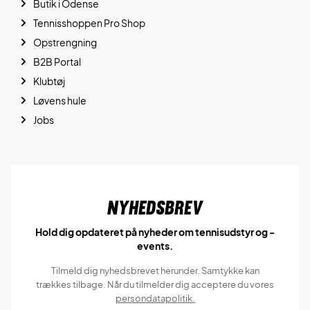
Butik i Odense
Tennisshoppen Pro Shop
Opstrengning
B2B Portal
Klubtøj
Løvens hule
Jobs
Nyhedsbrev
Hold dig opdateret på nyheder om tennisudstyr og -
events.
Tilmeld dig nyhedsbrevet herunder. Samtykke kan
trækkes tilbage. Når du tilmelder dig acceptere du vores
persondatapolitik.