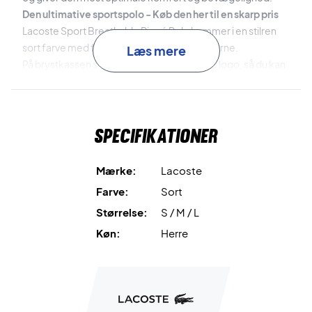
Den ultimative sportspolo - Køb den her til en skarp pris
Lacoste Sport Breathable Piqué Polo kommer i en stilren
sort farve med fede hvide detaljer på ærmerne.
Læs mere
På brystkassen sidder det ikoniske Lacoste logo, så du kan
vinde med stil.
Specifikationer
Farve: Sort med hvid
Materiale: 100 % polyester
Lacoste nr: DH2094 00 258
Mærke:
Lacoste
Farve:
Sort
Størrelse:
S / M / L
Køn:
Herre