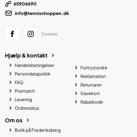
65906690
info@tennisshoppen.dk
Cookies
Hjælp & kontakt
Handelsbetingelser
Fortryd ordre
Persondatapolitik
Reklamation
FAQ
Returvarer
Prismatch
Gavekort
Levering
Rabatkode
Ordrestatus
Om os
Butik på Frederiksberg