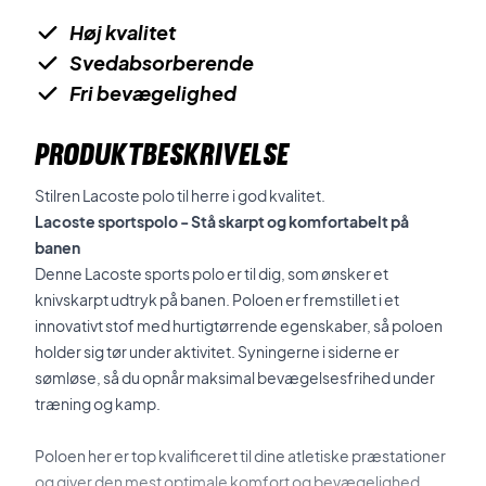
Høj kvalitet
Svedabsorberende
Fri bevægelighed
PRODUKTBESKRIVELSE
Stilren Lacoste polo til herre i god kvalitet.
Lacoste sportspolo - Stå skarpt og komfortabelt på
banen
Denne Lacoste sports polo er til dig, som ønsker et
knivskarpt udtryk på banen. Poloen er fremstillet i et
innovativt stof med hurtigtørrende egenskaber, så poloen
holder sig tør under aktivitet. Syningerne i siderne er
sømløse, så du opnår maksimal bevægelsesfrihed under
træning og kamp.
Poloen her er top kvalificeret til dine atletiske præstationer
og giver den mest optimale komfort og bevægelighed.