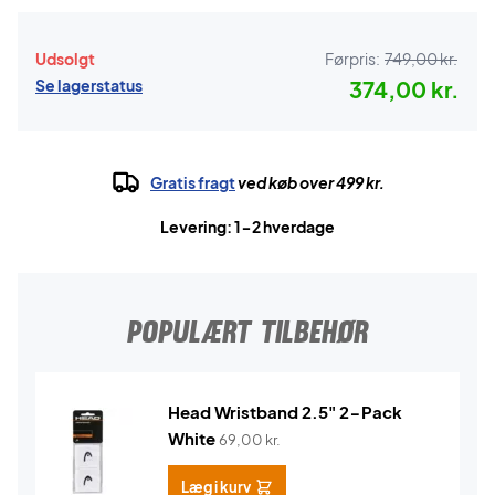
Udsolgt
Førpris:
749,00 kr.
Se lagerstatus
374,00 kr.
Gratis fragt
ved køb over 499 kr.
Levering: 1-2 hverdage
POPULÆRT TILBEHØR
Head Wristband 2.5" 2-Pack
White
69,00
kr.
Læg i kurv