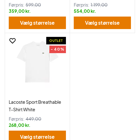
Shirt Saphir Blue
Førpris:
599,00
Førpris:
1.199,00
359,00 kr.
554,00 kr.
Vælg størrelse
Vælg størrelse
OUTLET
- 40%
Lacoste Sport Breathable
T-Shirt White
Førpris:
449,00
268,00 kr.
Vælg størrelse