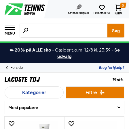
0
Kurv
Ketcher rådgiver
Favoritter (
0
)
Søg efter produkter, mærker etc.
Søg
MENU
👟 20% på ALLE sko
-
Gælder t.o.m. 12/8 kl. 23:59
-
Se
udvalg
Forside
Brug for hjælp?
Lacoste Tøj
19 stk.
Kategorier
Filtre
Mest populære