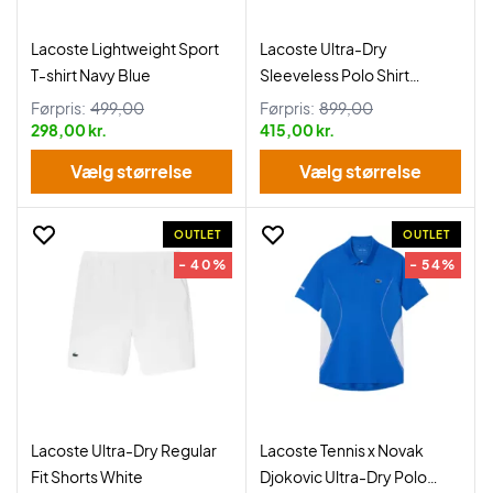
Lacoste Lightweight Sport
Lacoste Ultra-Dry
T-shirt Navy Blue
Sleeveless Polo Shirt
Women Light Blue
Førpris:
499,00
Førpris:
899,00
298,00 kr.
415,00 kr.
Vælg størrelse
Vælg størrelse
OUTLET
OUTLET
- 40%
- 54%
Lacoste Ultra-Dry Regular
Lacoste Tennis x Novak
Fit Shorts White
Djokovic Ultra-Dry Polo