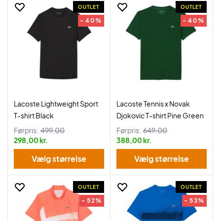
OUTLET
OUTLET
- 40%
- 40%
Lacoste Lightweight Sport
Lacoste Tennis x Novak
T-shirt Black
Djokovic T-shirt Pine Green
Førpris:
499,00
Førpris:
649,00
298,00 kr.
388,00 kr.
Vælg størrelse
Vælg størrelse
OUTLET
OUTLET
- 52%
- 53%