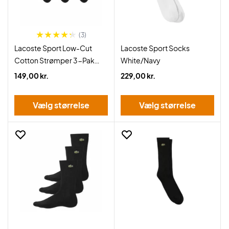
(3)
Lacoste Sport Low-Cut
Lacoste Sport Socks
Cotton Strømper 3-Pak
White/Navy
Sort
149,00 kr.
229,00 kr.
Vælg størrelse
Vælg størrelse