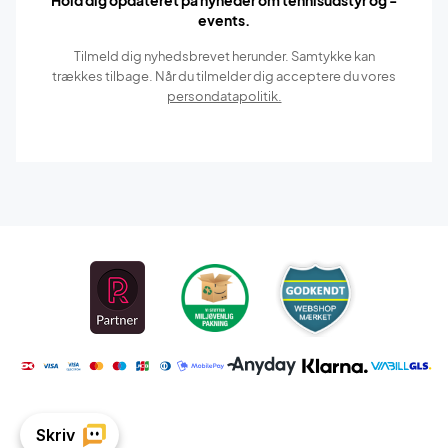
Hold dig opdateret på nyheder om tennisudstyr og -
events.
Tilmeld dig nyhedsbrevet herunder. Samtykke kan
trækkes tilbage. Når du tilmelder dig acceptere du vores
persondatapolitik.