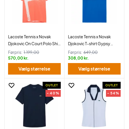
Lacoste Tennis x Novak
Lacoste Tennis x Novak
Djokovic On Court Polo Shirt
Djokovic T-shirt Gypsy
Mango Tree Red
Blue/Navy Blue
Førpris:
1.199,00
Førpris:
649,00
570,00 kr.
308,00 kr.
Vælg størrelse
Vælg størrelse
OUTLET
OUTLET
- 40%
- 54%