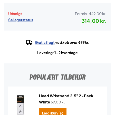
Udsolgt
Førpris:
449,00 kr.
Se lagerstatus
314,00 kr.
Gratis fragt
ved køb over 499 kr.
Levering: 1-2 hverdage
POPULÆRT TILBEHØR
Head Wristband 2.5" 2-Pack
White
69,00
kr.
Læg i kurv