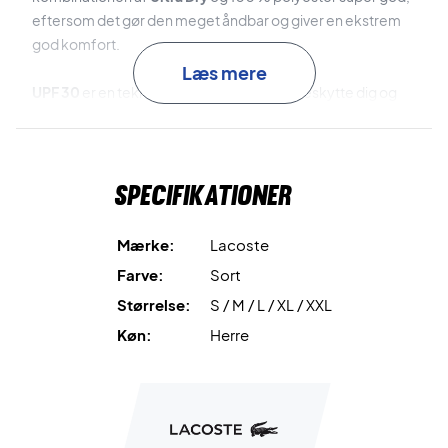
eftersom det gør den meget åndbar og giver en ekstrem
god komfort.
Læs mere
UPF 30
er en teknologi, som er med til at beskytte dig og
din krop imod UV stråler. Når der står
UPF 30
vil det sige at
der pr. 30 stråler trænger 1 stråle igennem.
Klassisk grønt logo - Komfortabel sports t-shirt 100 %
Specifikationer
polyester
Den kommer med det klassiske grønne Lacoste logo.
Yderligere har den en fantastisk komfort grundet den gode
Mærke:
Lacoste
åndbarhed og teknologier.
Farve:
Sort
Størrelse:
S / M / L / XL / XXL
Materialer: 100 % polyester
Farve: Sort
Køn:
Herre
Lacoste NR: TH3401 00 001