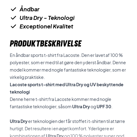
Åndbar
Ultra Dry - Teknologi
Exceptionel Kvalitet
PRODUKTBESKRIVELSE
En åndbar sports t-shirt fra Lacoste. Den er lavet af 100 %
polyester, som er med til at gøre den yderst åndbar. Denne
model kommer med nogle fantastiske teknologier, som er
virkelig praktiske.
Lacoste sports t-shirt med Ultra Dry og UV beskyttende
teknologi
Denne herre t-shirt fra Lacoste kommer med nogle
fantastiske teknologier, såsom
Ultra Dry
og
UPF 30
.
Ultra Dry
er teknologien der får stoffet i t-shirten til at tørre
hurtigt. Det resultere i en øget komfort. Yderligere er
kombinationen af
Ultra Dry
og 100 % polyester super god,