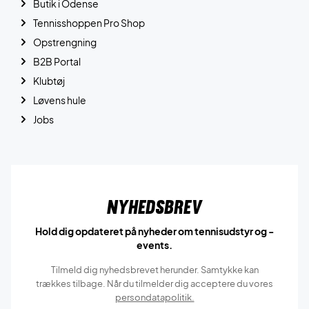
Butik i Odense
Tennisshoppen Pro Shop
Opstrengning
B2B Portal
Klubtøj
Løvens hule
Jobs
Nyhedsbrev
Hold dig opdateret på nyheder om tennisudstyr og -
events.
Tilmeld dig nyhedsbrevet herunder. Samtykke kan
trækkes tilbage. Når du tilmelder dig acceptere du vores
persondatapolitik.