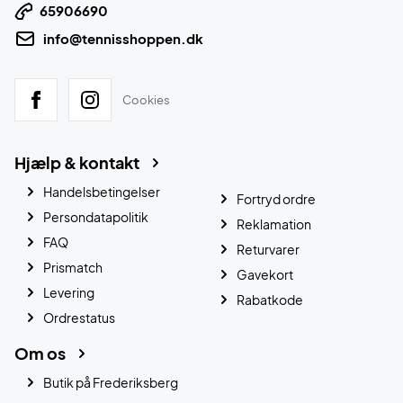
65906690
info@tennisshoppen.dk
Cookies
Hjælp & kontakt
Handelsbetingelser
Fortryd ordre
Persondatapolitik
Reklamation
FAQ
Returvarer
Prismatch
Gavekort
Levering
Rabatkode
Ordrestatus
Om os
Butik på Frederiksberg