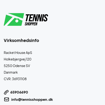
Virksomhedsinfo
Racket House ApS
Holkebjergvej 120
5250 Odense SV
Danmark
CVR: 36931108
65906690
info@tennisshoppen.dk