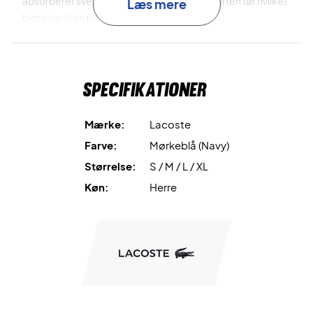
absorberer sved og holder både dig og t-shirten tør hvilket
Læs mere
bidrager til en fremragende komfort.
Kan bruges både til sport og hverdag - Shop den online i
dag!
Specifikationer
Denne herre tennis t-shirt har en regulær pasform.
Mærke:
Lacoste
Farve: Navy.
Farve:
Mørkeblå (Navy)
Materiale: Polyester og bomuld.
Størrelse:
S / M / L / XL
Lacoste Nr: TH0970 00 525.
Køn:
Herre