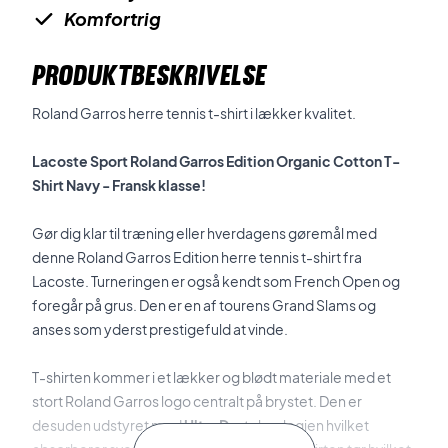
Komfortrig
PRODUKTBESKRIVELSE
Roland Garros herre tennis t-shirt i lækker kvalitet.
Lacoste Sport Roland Garros Edition Organic Cotton T-
Shirt Navy - Fransk klasse!
Gør dig klar til træning eller hverdagens gøremål med
denne Roland Garros Edition herre tennis t-shirt fra
Lacoste. Turneringen er også kendt som French Open og
foregår på grus. Den er en af tourens Grand Slams og
anses som yderst prestigefuld at vinde.
T-shirten kommer i et lækker og blødt materiale med et
stort Roland Garros logo centralt på brystet. Den er
desuden udstyret med
Ultra Dry
teknologien hvilket