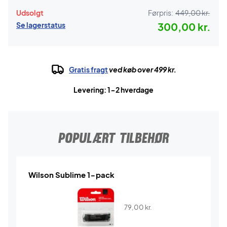
Udsolgt
Førpris:
449,00 kr.
Se lagerstatus
300,00 kr.
Gratis fragt
ved køb over 499 kr.
Levering: 1-2 hverdage
POPULÆRT TILBEHØR
Wilson Sublime 1-pack
79,00
kr.