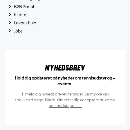
B2B Portal
Klubtøj
Løvens hule
Jobs
Nyhedsbrev
Hold dig opdateret på nyheder om tennisudstyr og -
events.
Tilmeld dig nyhedsbrevet herunder. Samtykke kan
trækkes tilbage. Når du tilmelder dig acceptere du vores
persondatapolitik.