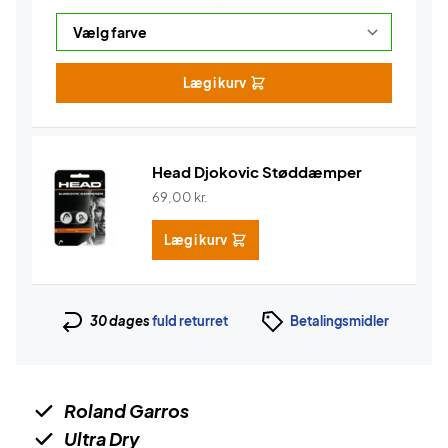
Læg i kurv
Head Djokovic Støddæmper
69,00
kr.
Læg i kurv
30 dages
fuld returret
Betalingsmidler
Roland Garros
Ultra Dry