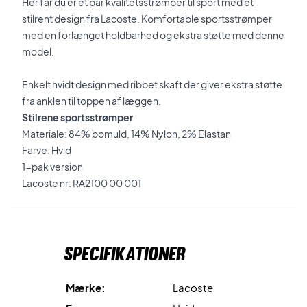
Her får du er et par kvalitetsstrømper til sport med et
stilrent design fra Lacoste. Komfortable sportsstrømper
med en forlænget holdbarhed og ekstra støtte med denne
model.
Enkelt hvidt design med ribbet skaft der giver ekstra støtte
fra anklen til toppen af læggen.
Stilrene
sportsstrømper
Materiale: 84% bomuld, 14% Nylon, 2% Elastan
Farve: Hvid
1-pak version
Lacoste nr: RA2100 00 001
Specifikationer
Mærke:
Lacoste