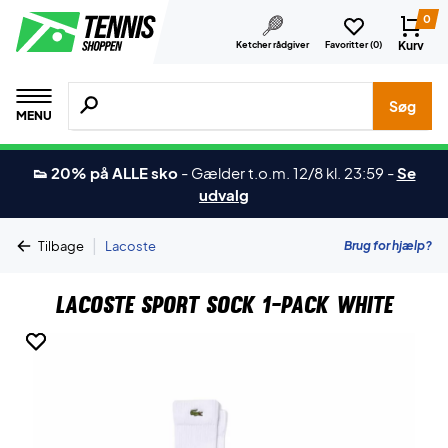
0
Kurv
Ketcher rådgiver
Favoritter (
0
)
Søg efter produkter, mærker etc.
Søg
MENU
👟 20% på ALLE sko
-
Gælder t.o.m. 12/8 kl. 23:59
-
Se
udvalg
|
Brug for hjælp?
Tilbage
Lacoste
Lacoste Sport Sock 1-pack White