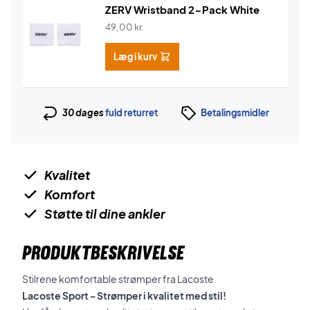
ZERV Wristband 2-Pack White
49,00
kr.
Læg i kurv
30 dages
fuld returret
Betalingsmidler
Kvalitet
Komfort
Støtte til dine ankler
PRODUKTBESKRIVELSE
Stilrene komfortable strømper fra Lacoste
Lacoste Sport - Strømper i kvalitet med stil!