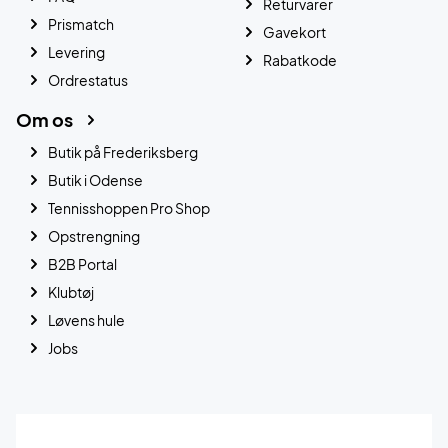
Returvarer
Prismatch
Gavekort
Levering
Rabatkode
Ordrestatus
Om os
Butik på Frederiksberg
Butik i Odense
Tennisshoppen Pro Shop
Opstrengning
B2B Portal
Klubtøj
Løvens hule
Jobs