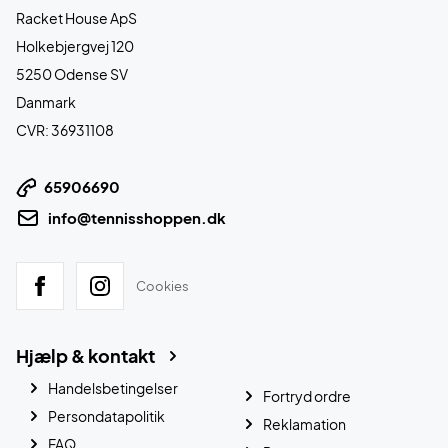
Racket House ApS
Holkebjergvej 120
5250 Odense SV
Danmark
CVR: 36931108
65906690
info@tennisshoppen.dk
Cookies
Hjælp & kontakt
Handelsbetingelser
Fortryd ordre
Persondatapolitik
Reklamation
FAQ