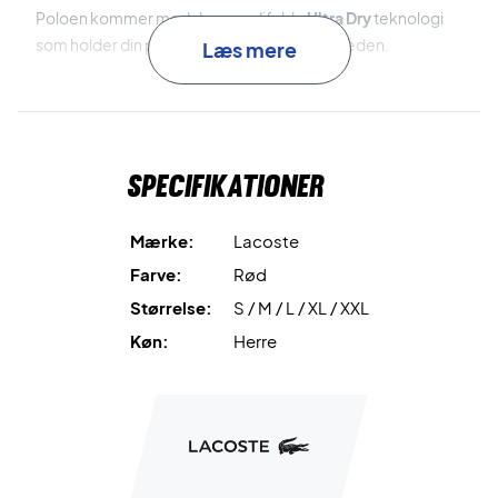
Poloen kommer med den værdifulde
Ultra Dry
teknologi
som holder din polo tør ved at absorbere sveden.
Læs mere
Et design der er værd at købe ind på - Shop den her!
Som en fed feature har Novak Djokovic sat sin signatur på
Specifikationer
det ene ærme, på den måde har du Djokovic med dig hele
vejen på tennisbanen.
Mærke:
Lacoste
Farve: Rød/Hvid.
Farve:
Rød
Materiale: Polyester og elastan.
Størrelse:
S / M / L / XL / XXL
Lacoste Nr: DH0853 00 C9U.
Køn:
Herre