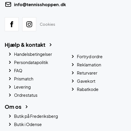
info@tennisshoppen.dk
Cookies
Hjælp & kontakt
Handelsbetingelser
Fortryd ordre
Persondatapolitik
Reklamation
FAQ
Returvarer
Prismatch
Gavekort
Levering
Rabatkode
Ordrestatus
Om os
Butik på Frederiksberg
Butik i Odense