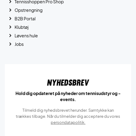
Tennisshoppen Pro Shop
Opstrengning
B2B Portal
Klubtøj
Løvens hule
Jobs
Nyhedsbrev
Hold dig opdateret på nyheder om tennisudstyr og -
events.
Tilmeld dig nyhedsbrevet herunder. Samtykke kan
trækkes tilbage. Når du tilmelder dig acceptere du vores
persondatapolitik.