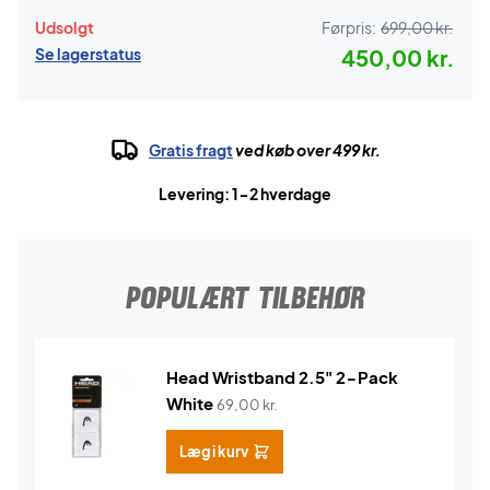
Udsolgt
Førpris:
699,00 kr.
Se lagerstatus
450,00 kr.
Gratis fragt
ved køb over 499 kr.
Levering: 1-2 hverdage
POPULÆRT TILBEHØR
Head Wristband 2.5" 2-Pack
White
69,00
kr.
Læg i kurv