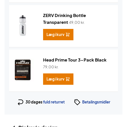
ZERV Drinking Bottle
Transparent
49,00
kr.
Læg i kurv
Head Prime Tour 3-Pack Black
79,00
kr.
Læg i kurv
30 dages
fuld returret
Betalingsmidler