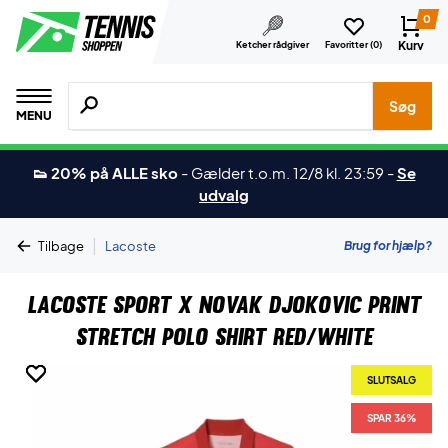
0
Kurv
Ketcher rådgiver
Favoritter (
0
)
Søg efter produkter, mærker etc.
Søg
MENU
👟 20% på ALLE sko
-
Gælder t.o.m. 12/8 kl. 23:59
-
Se
udvalg
|
Brug for hjælp?
Tilbage
Lacoste
Lacoste Sport x Novak Djokovic Print
Stretch Polo Shirt Red/White
SLUTSALG
SLUTSALG
SLUTSALG
SPAR 36%
SPAR 36%
SPAR 36%