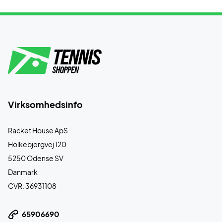
Virksomhedsinfo
Racket House ApS
Holkebjergvej 120
5250 Odense SV
Danmark
CVR: 36931108
65906690