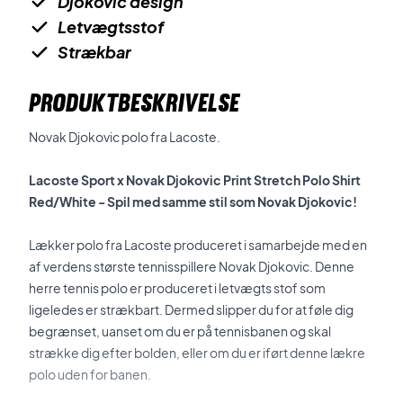
Djokovic design
Letvægtsstof
Strækbar
PRODUKTBESKRIVELSE
Novak Djokovic polo fra Lacoste.
Lacoste Sport x Novak Djokovic Print Stretch Polo Shirt
Red/White - Spil med samme stil som Novak Djokovic!
Lækker polo fra Lacoste produceret i samarbejde med en
af verdens største tennisspillere Novak Djokovic. Denne
herre tennis polo er produceret i letvægts stof som
ligeledes er strækbart. Dermed slipper du for at føle dig
begrænset, uanset om du er på tennisbanen og skal
strække dig efter bolden, eller om du er iført denne lækre
polo uden for banen.