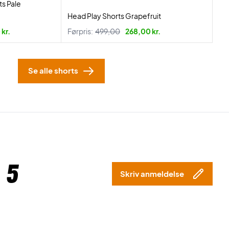
ts Pale
Head Play Shorts Grapefruit
kr.
Førpris:
499,00
268,00 kr.
Se alle shorts
 5
Skriv anmeldelse