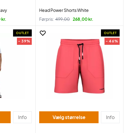
Navy
Head Power Shorts White
kr.
Førpris:
499,00
268,00 kr.
OUTLET
OUTLET
- 39%
- 46%
Info
Vælg størrelse
Info