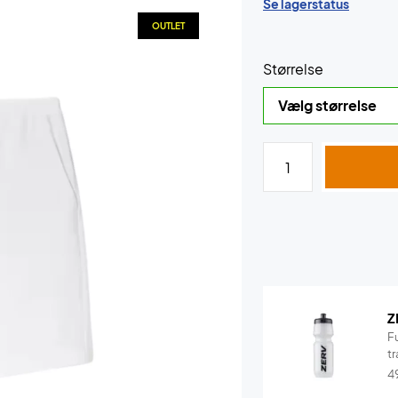
Se lagerstatus
OUTLET
Størrelse
Z
F
tr
4