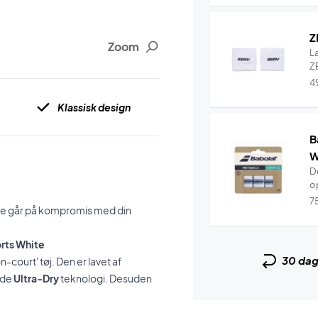
Z
Zoom
L
ZE
4
Klassisk design
B
W
De
o
7
ikke går på kompromis med din
orts White
30 da
-court' tøj. Den er lavet af
nde
Ultra-Dry
teknologi. Desuden