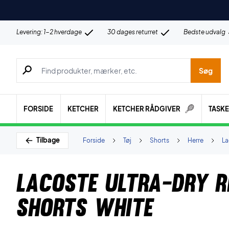
Levering: 1-2 hverdage
30 dages returret
Bedste udvalg
Søg efter produkter, mærker etc.
Søg
FORSIDE
KETCHER
KETCHER RÅDGIVER
TASK
Tilbage
Forside
Tøj
Shorts
Herre
La
Lacoste Ultra-Dry R
Shorts White