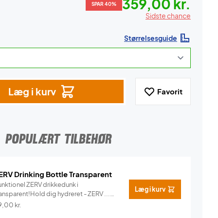
359,00 kr.
SPAR 40%
Sidste chance
Størrelsesguide
Læg i kurv
Favorit
POPULÆRT TILBEHØR
ERV Drinking Bottle Transparent
unktionel ZERV drikkedunk i
Læg i kurv
ansparent!Hold dig hydreret - ZERV ...
Info
9,00
kr.