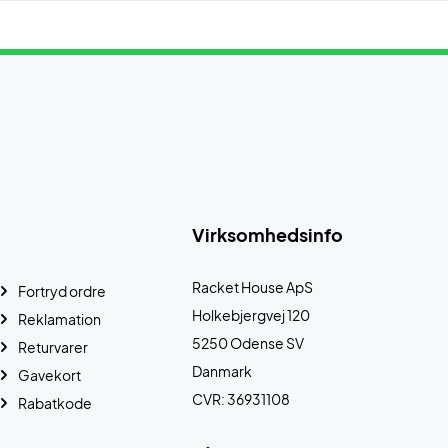
Virksomhedsinfo
Racket House ApS
Fortryd ordre
Holkebjergvej 120
Reklamation
5250 Odense SV
Returvarer
Danmark
Gavekort
CVR: 36931108
Rabatkode