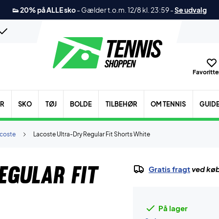
👟 20% på ALLE sko
-
Gælder t.o.m. 12/8 kl. 23:59
-
Se udvalg
Favoritter
ER
SKO
TØJ
BOLDE
TILBEHØR
OM TENNIS
GUID
coste
Lacoste Ultra-Dry Regular Fit Shorts White
egular Fit
Gratis fragt
ved køb
På lager