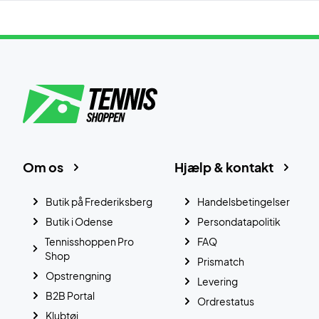
Om os
Hjælp & kontakt
Butik på Frederiksberg
Handelsbetingelser
Butik i Odense
Persondatapolitik
Tennisshoppen Pro
FAQ
Shop
Prismatch
Opstrengning
Levering
B2B Portal
Ordrestatus
Klubtøj