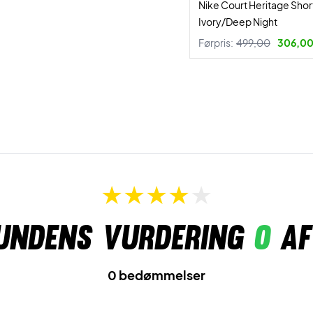
Nike Court Heritage Shor
Ivory/Deep Night
Førpris:
499,00
306,00 
undens vurdering
0
af
0 bedømmelser