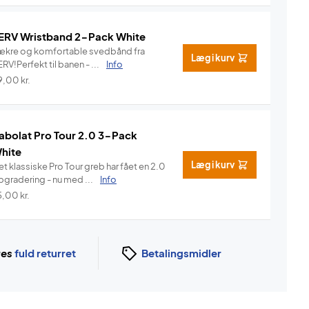
ERV Wristband 2-Pack White
ækre og komfortable svedbånd fra
Læg i kurv
RV!Perfekt til banen - ...
Info
9,00
kr.
abolat Pro Tour 2.0 3-Pack
hite
Læg i kurv
t klassiske Pro Tour greb har fået en 2.0
pgradering - nu med ...
Info
5,00
kr.
ges
fuld returret
Betalingsmidler