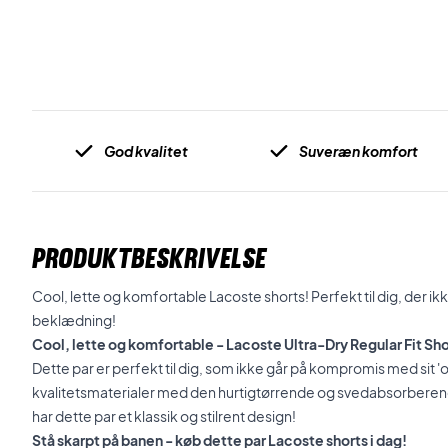
God kvalitet
Suveræn komfort
PRODUKTBESKRIVELSE
Cool, lette og komfortable Lacoste shorts! Perfekt til dig, der 
beklædning!
Cool, lette og komfortable - Lacoste Ultra-Dry Regular Fit Sh
Dette par er perfekt til dig, som ikke går på kompromis med sit 'on
kvalitetsmaterialer med den hurtigtørrende og svedabsorbere
har dette par et klassik og stilrent design!
Stå skarpt på banen - køb dette par Lacoste shorts i dag!