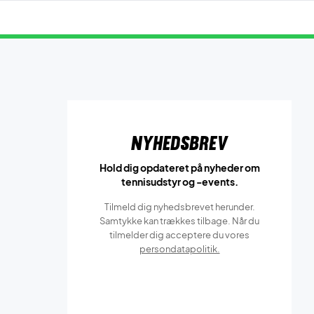
Nyhedsbrev
Hold dig opdateret på nyheder om
tennisudstyr og -events.
Tilmeld dig nyhedsbrevet herunder.
Samtykke kan trækkes tilbage. Når du
tilmelder dig acceptere du vores
persondatapolitik.