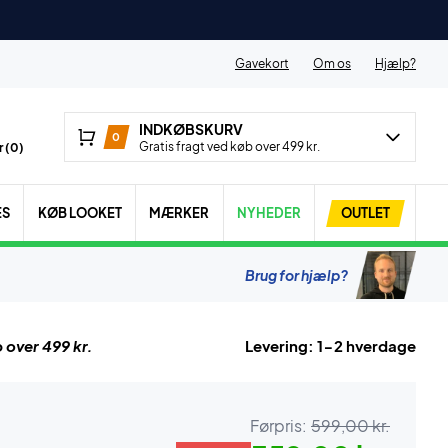
Gavekort
Om os
Hjælp?
INDKØBSKURV
0
Gratis fragt ved køb over 499 kr.
 (
0
)
ES
KØB LOOKET
MÆRKER
NYHEDER
OUTLET
Brug for hjælp?
 over 499 kr.
Levering: 1-2 hverdage
Førpris:
599,00 kr.