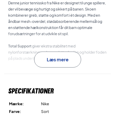
Denne junior tennissko fra Nike er designet til unge spillere,
der vil bevæge sig hurtigt og sikkert på banen. Skoen
kombinerer greb, støtte og komfort i ét design. Med en
åndbar mesh-overdel, stødabsorberende mellemsål og
en støttende hælkonstruktion får dit barn optimale
forudsætninger for at udvikle sit spil.
Total Support
giver ekstra stabilitet med
nylonforstærkninger, der omslutter hælen og holder foden
på plads under bevægelse.
Læs mere
Multi-Directional Traction
er ydersålens
specialdesignede mønster, der sikrer et solidt greb til
hurtige stop og retningsskift.
Specifikationer
Breathable Mesh Upper
sørger for god ventilation og en
behagelig pasform – også under lange kampe og
Mærke:
Nike
træninger.
Farve:
Sort