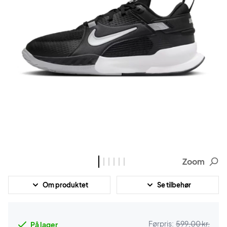
Zoom
Om produktet
Se tilbehør
Førpris:
599,00 kr.
På lager