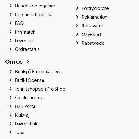
Handelsbetingelser
Fortryd ordre
Persondatapolitik
Reklamation
FAQ
Returvarer
Prismatch
Gavekort
Levering
Rabatkode
Ordrestatus
Om os
Butik på Frederiksberg
Butik i Odense
Tennisshoppen Pro Shop
Opstrengning
B2B Portal
Klubtøj
Løvens hule
Jobs