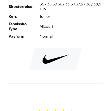
35 / 35,5 / 36 / 36,5 / 37,5 / 38 / 38,5
Giv dit barn de bedste betingelser – køb Nike Crosscourt
Skostørrelse:
/ 39
Kids i dag!
Køn:
Junior
Farve:
Sort og hvid.
Tennissko
Allcourt
Type:
Pasform:
Normal