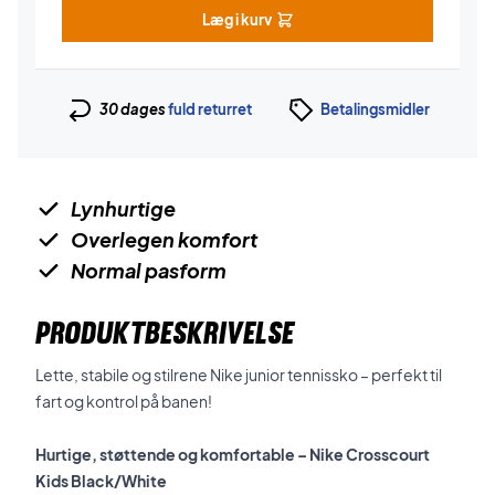
Læg i kurv
30 dages
fuld returret
Betalingsmidler
Lynhurtige
Overlegen komfort
Normal pasform
PRODUKTBESKRIVELSE
Lette, stabile og stilrene Nike junior tennissko – perfekt til
fart og kontrol på banen!
Hurtige, støttende og komfortable – Nike Crosscourt
Kids Black/White