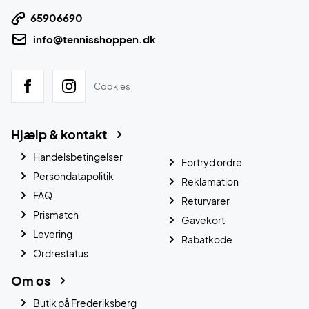
65906690
info@tennisshoppen.dk
Cookies
Hjælp & kontakt
Handelsbetingelser
Fortryd ordre
Persondatapolitik
Reklamation
FAQ
Returvarer
Prismatch
Gavekort
Levering
Rabatkode
Ordrestatus
Om os
Butik på Frederiksberg