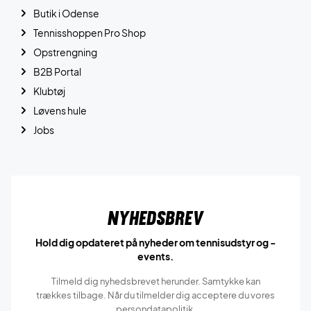
Butik i Odense
Tennisshoppen Pro Shop
Opstrengning
B2B Portal
Klubtøj
Løvens hule
Jobs
Nyhedsbrev
Hold dig opdateret på nyheder om tennisudstyr og -
events.
Tilmeld dig nyhedsbrevet herunder. Samtykke kan
trækkes tilbage. Når du tilmelder dig acceptere du vores
persondatapolitik.