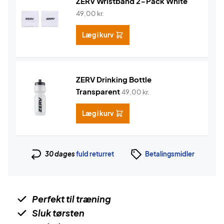
ZERV Wristband 2-Pack White
49,00
kr.
Læg i kurv
ZERV Drinking Bottle
Transparent
49,00
kr.
Læg i kurv
30 dages
fuld returret
Betalingsmidler
Perfekt til træning
Sluk tørsten