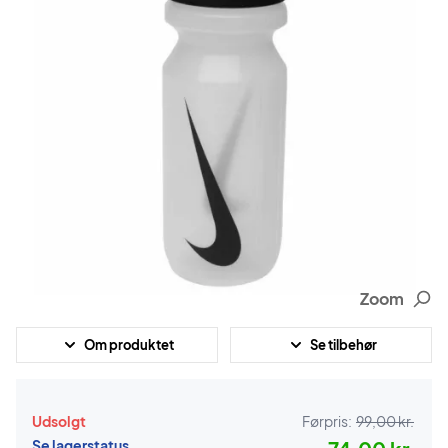
Zoom
Om produktet
Se tilbehør
Udsolgt
Førpris:
99,00 kr.
Se lagerstatus