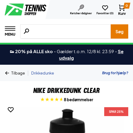
0
Kurv
Ketcher rådgiver
Favoritter (
0
)
Søg efter produkter, mærker etc.
Søg
MENU
👟 20% på ALLE sko
-
Gælder t.o.m. 12/8 kl. 23:59
-
Se
udvalg
|
Brug for hjælp?
Tilbage
Drikkedunke
Nike Drikkedunk Clear
8 bedømmelser
SPAR 25%