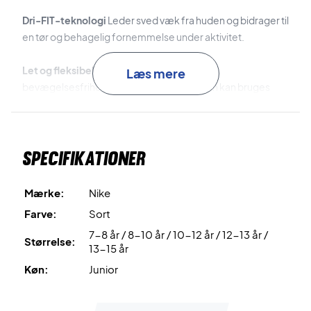
Dri-FIT-teknologi
Leder sved væk fra huden og bidrager til
en tør og behagelig fornemmelse under aktivitet.
Let og fleksibelt materiale
Giver naturlig
Læs mere
bevægelsesfrihed og komfort, så T-shirten kan bruges
hele dagen.
Genanvendt polyester
Fremstillet af genbrugte
Specifikationer
plastflasker for at reducere miljøpåvirkningen uden at gå
på kompromis med funktionalitet.
Mærke:
Nike
Gør hverdagen mere aktiv med Nike Kids Dri-FIT Multi T-
Farve:
Sort
shirt Black
7-8 år / 8-10 år / 10-12 år / 12-13 år /
Farve:
Black.
Størrelse:
13-15 år
Køn:
Junior