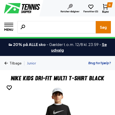
0
Kurv
Ketcher rådgiver
Favoritter (
0
)
Søg efter produkter, mærker etc.
Søg
MENU
👟 20% på ALLE sko
-
Gælder t.o.m. 12/8 kl. 23:59
-
Se
udvalg
|
Brug for hjælp?
Tilbage
Junior
Nike Kids Dri-FIT Multi T-shirt Black