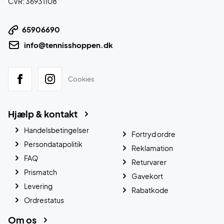
CVR: 36931108
65906690
info@tennisshoppen.dk
Cookies
Hjælp & kontakt
Handelsbetingelser
Fortryd ordre
Persondatapolitik
Reklamation
FAQ
Returvarer
Prismatch
Gavekort
Levering
Rabatkode
Ordrestatus
Om os