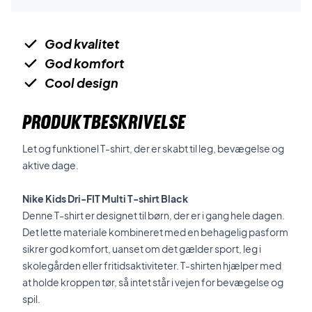
God kvalitet
God komfort
Cool design
PRODUKTBESKRIVELSE
Let og funktionel T-shirt, der er skabt til leg, bevægelse og
aktive dage.
Nike Kids Dri-FIT Multi T-shirt Black
Denne T-shirt er designet til børn, der er i gang hele dagen.
Det lette materiale kombineret med en behagelig pasform
sikrer god komfort, uanset om det gælder sport, leg i
skolegården eller fritidsaktiviteter. T-shirten hjælper med
at holde kroppen tør, så intet står i vejen for bevægelse og
spil.