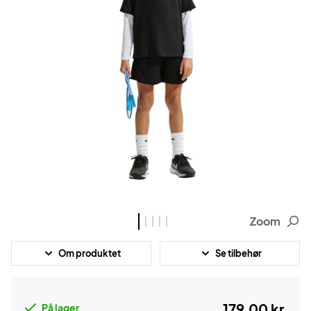
Zoom
Om produktet
Se tilbehør
179,00 kr.
På lager