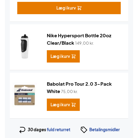
Læg i kurv
Nike Hypersport Bottle 20oz
Clear/Black
149,00
kr.
Læg i kurv
Babolat Pro Tour 2.0 3-Pack
White
75,00
kr.
Læg i kurv
30 dages
fuld returret
Betalingsmidler