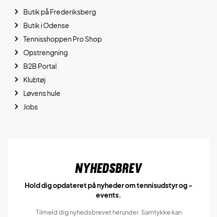
Butik på Frederiksberg
Butik i Odense
Tennisshoppen Pro Shop
Opstrengning
B2B Portal
Klubtøj
Løvens hule
Jobs
Nyhedsbrev
Hold dig opdateret på nyheder om tennisudstyr og -
events.
Tilmeld dig nyhedsbrevet herunder. Samtykke kan