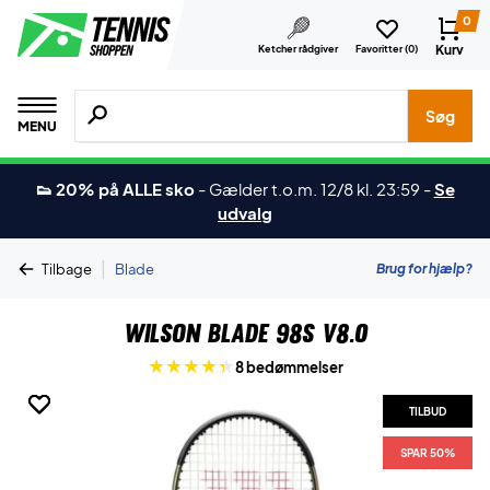
0
Kurv
Ketcher rådgiver
Favoritter (
0
)
Søg efter produkter, mærker etc.
Søg
MENU
👟 20% på ALLE sko
-
Gælder t.o.m. 12/8 kl. 23:59
-
Se
udvalg
|
Brug for hjælp?
Tilbage
Blade
Wilson Blade 98S V8.0
8 bedømmelser
TILBUD
TILBUD
TILBUD
SPAR 50%
SPAR 50%
SPAR 50%