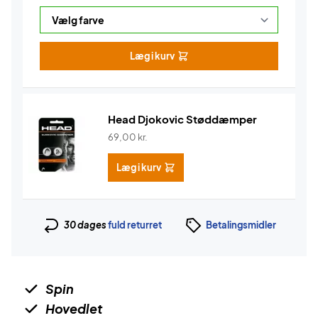
Læg i kurv
Head Djokovic Støddæmper
69,00
kr.
Læg i kurv
30 dages
fuld returret
Betalingsmidler
Spin
Hovedlet