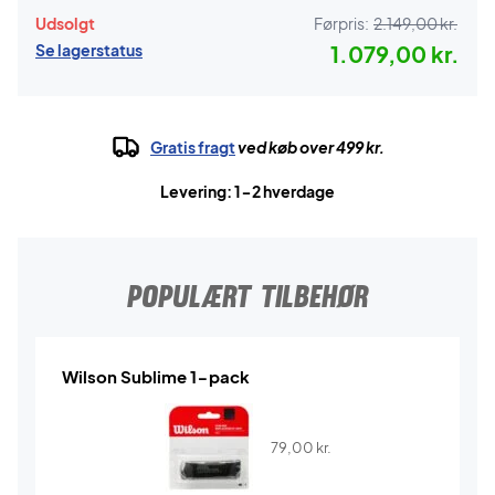
Udsolgt
Førpris:
2.149,00 kr.
Se lagerstatus
1.079,00 kr.
Gratis fragt
ved køb over 499 kr.
Levering: 1-2 hverdage
POPULÆRT TILBEHØR
Wilson Sublime 1-pack
79,00
kr.