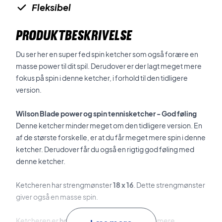
Fleksibel
PRODUKTBESKRIVELSE
Du ser her en super fed spin ketcher som også forære en
masse power til dit spil. Derudover er der lagt meget mere
fokus på spin i denne ketcher, i forhold til den tidligere
version.
Wilson Blade power og spin tennisketcher - God føling
Denne ketcher minder meget om den tidligere version. En
af de største forskelle, er at du får meget mere spin i denne
ketcher. Derudover får du også en rigtig god føling med
denne ketcher.
Ketcheren har strengmønster
18 x 16
. Dette strengmønster
giver også en masse spin.
Ketcheren er
hovedlet
, hvilket gør at den er mere