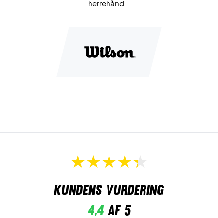
herrehånd
Kundens vurdering
4,4
af 5