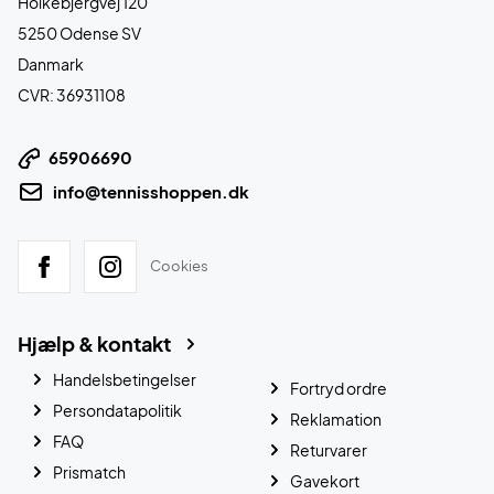
Holkebjergvej 120
5250 Odense SV
Danmark
CVR: 36931108
65906690
info@tennisshoppen.dk
Cookies
Hjælp & kontakt
Handelsbetingelser
Fortryd ordre
Persondatapolitik
Reklamation
FAQ
Returvarer
Prismatch
Gavekort