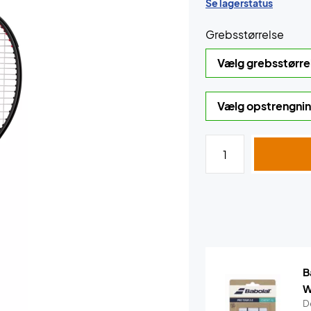
Se lagerstatus
Grebsstørrelse
B
W
De