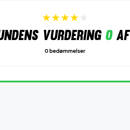
undens vurdering
0
af
0 bedømmelser