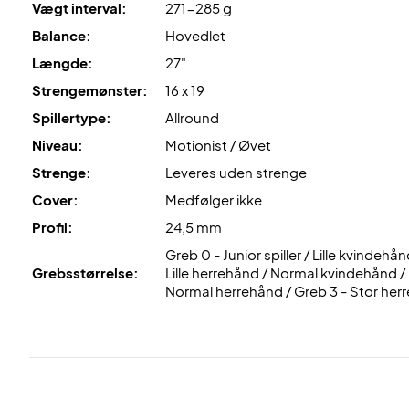
Vægt interval:
271-285 g
Balance:
Hovedlet
Længde:
27"
Strengemønster:
16 x 19
Spillertype:
Allround
Niveau:
Motionist / Øvet
Strenge:
Leveres uden strenge
Cover:
Medfølger ikke
Profil:
24,5 mm
Greb 0 - Junior spiller / Lille kvindehån
Grebsstørrelse:
Lille herrehånd / Normal kvindehånd /
Normal herrehånd / Greb 3 - Stor her