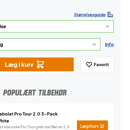
Størrelsesguide
Info
Læg i kurv
Favorit
POPULÆRT TILBEHØR
abolat Pro Tour 2.0 3-Pack
hite
Læg i kurv
t klassiske Pro Tour greb har fået en 2.0