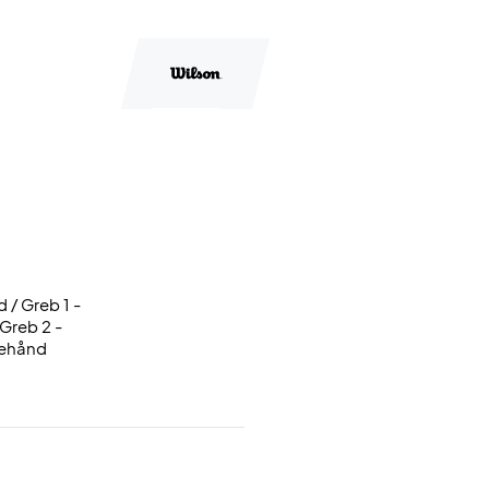
d / Greb 1 -
 Greb 2 -
rehånd