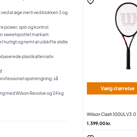
 ved at øge inerti ved klokken 3 og
e power, spin og kontrol.
er sweetspottet markant.
 hurtigt og nemt at udskifte slidte
tebaserede plastikalternativ
g!
 professionel opstrengning, så
Vælg størrelse
ing med Wilson Revolve og 24 kg.
Wilson Clash 100UL V3.0
1.399,00 kr.