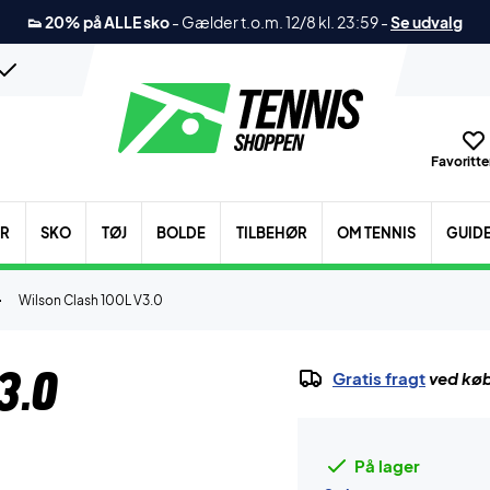
👟 20% på ALLE sko
-
Gælder t.o.m. 12/8 kl. 23:59
-
Se udvalg
Favoritter
ER
SKO
TØJ
BOLDE
TILBEHØR
OM TENNIS
GUID
Wilson Clash 100L V3.0
3.0
Gratis fragt
ved køb
På lager