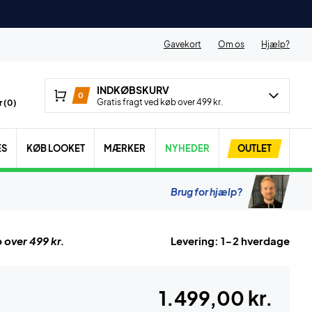
Gavekort
Om os
Hjælp?
INDKØBSKURV
0
Gratis fragt ved køb over 499 kr.
 (
0
)
ES
KØB LOOKET
MÆRKER
NYHEDER
OUTLET
Brug for hjælp?
 over 499 kr.
Levering: 1-2 hverdage
1.499,00 kr.