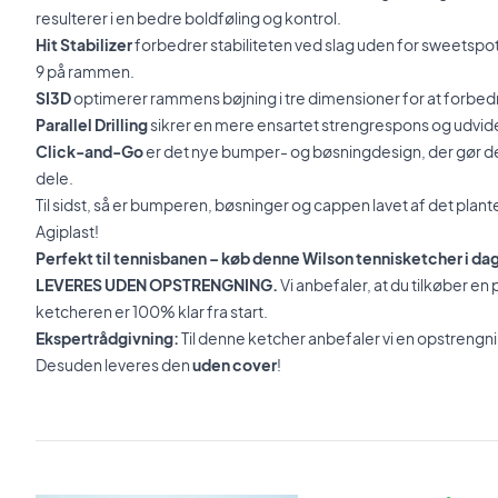
resulterer i en bedre boldføling og kontrol.
Hit Stabilizer
forbedrer stabiliteten ved slag uden for sweetspot
9 på rammen.
SI3D
optimerer rammens bøjning i tre dimensioner for at forbedr
Parallel Drilling
sikrer en mere ensartet strengrespons og udvid
Click-and-Go
er det nye bumper- og bøsningdesign, der gør det
dele.
Til sidst, så er bumperen, bøsninger og cappen lavet af det plan
Agiplast!
Perfekt til tennisbanen – køb denne Wilson tennisketcher i da
LEVERES UDEN OPSTRENGNING.
Vi anbefaler, at du tilkøber en
ketcheren er 100% klar fra start.
Ekspertrådgivning:
Til denne ketcher anbefaler vi en opstrengn
Desuden leveres den
uden cover
!