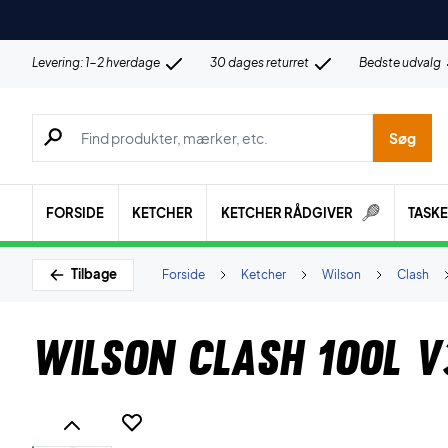
Levering: 1-2 hverdage
30 dages returret
Bedste udvalg
Søg efter produkter, mærker etc.
Søg
FORSIDE
KETCHER
KETCHER RÅDGIVER
TASK
Tilbage
Forside
Ketcher
Wilson
Clash
Wilson Clash 100L V