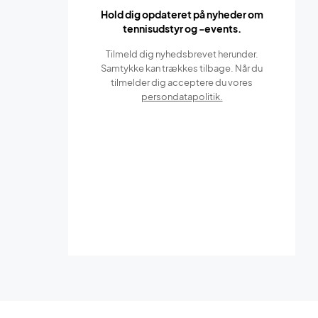
Hold dig opdateret på nyheder om
tennisudstyr og -events.
Tilmeld dig nyhedsbrevet herunder.
Samtykke kan trækkes tilbage. Når du
tilmelder dig acceptere du vores
persondatapolitik.