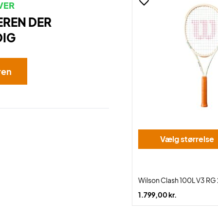
VER
EREN DER
DIG
ren
Vælg størrelse
Wilson Clash 100L V3 RG
1.799,00 kr.