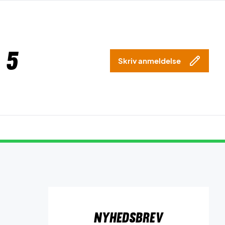
 5
Skriv anmeldelse
Nyhedsbrev