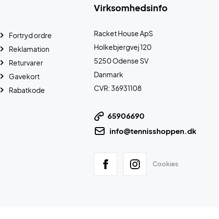
Virksomhedsinfo
Racket House ApS
Fortryd ordre
Holkebjergvej 120
Reklamation
5250 Odense SV
Returvarer
Danmark
Gavekort
CVR: 36931108
Rabatkode
65906690
info@tennisshoppen.dk
Cookies