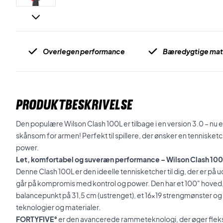
Overlegen performance
Bæredygtige mate
PRODUKTBESKRIVELSE
Den populære Wilson Clash 100L er tilbage i en version 3.0 – 
skånsom for armen! Perfekt til spillere, der ønsker en tenniske
power.
Let, komfortabel og suveræn performance – Wilson Clash 10
Denne Clash 100L er den ideelle tennisketcher til dig, der er på u
går på kompromis med kontrol og power. Den har et 100" hoved, 
balancepunkt på 31,5 cm (ustrenget), et 16x19 strengmønster 
teknologier og materialer.
FORTYFIVE°
er den avancerede rammeteknologi, der øger fleksibi