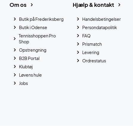
Om os
Hjælp & kontakt
Butik på Frederiksberg
Handelsbetingelser
Butik i Odense
Persondatapolitik
Tennisshoppen Pro
FAQ
Shop
Prismatch
Opstrengning
Levering
B2B Portal
Ordrestatus
Klubtøj
Løvens hule
Jobs