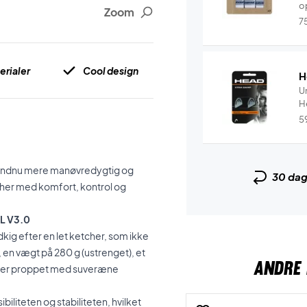
o
Zoom
7
rialer
Cool design
H
U
5
nu endnu mere manøvredygtig og
30 da
tcher med komfort, kontrol og
0L V3.0
dkig efter en let ketcher, som ikke
en vægt på 280 g (ustrenget), et
ANDRE 
og er proppet med suveræne
liteten og stabiliteten, hvilket