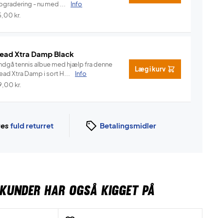
pgradering - nu med ...
Info
5,00
kr.
ead Xtra Damp Black
ndgå tennis albue med hjælp fra denne
Læg i kurv
Head Xtra Damp i sort H...
Info
9,00
kr.
ges
fuld returret
Betalingsmidler
KUNDER HAR OGSÅ KIGGET PÅ