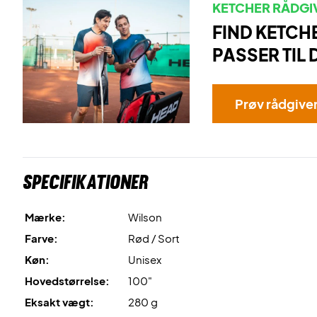
KETCHER RÅDGI
FIND KETCH
PASSER TIL 
Prøv rådgive
Specifikationer
Mærke:
Wilson
Farve:
Rød / Sort
Køn:
Unisex
Hovedstørrelse:
100"
Eksakt vægt:
280 g