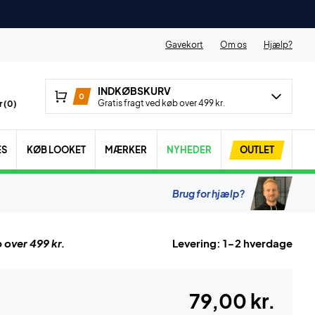
Gavekort
Om os
Hjælp?
INDKØBSKURV
0
Gratis fragt ved køb over 499 kr.
 (
0
)
ES
KØB LOOKET
MÆRKER
NYHEDER
OUTLET
Brug for hjælp?
 over 499 kr.
Levering: 1-2 hverdage
79,00 kr.