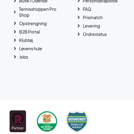
Butik i Odense
Persondatapolitik
Tennisshoppen Pro
FAQ
Shop
Prismatch
Opstrengning
Levering
B2B Portal
Ordrestatus
Klubtøj
Løvens hule
Jobs