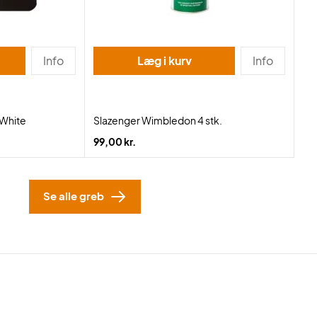
Info
Læg i kurv
Info
 White
Slazenger Wimbledon 4 stk.
99,00 kr.
Se alle greb