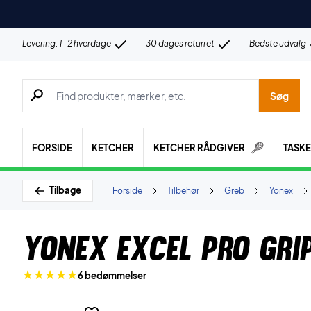
Levering: 1-2 hverdage
30 dages returret
Bedste udvalg
Søg efter produkter, mærker etc.
Søg
FORSIDE
KETCHER
KETCHER RÅDGIVER
TASK
Tilbage
Forside
Tilbehør
Greb
Yonex
Yonex Excel Pro Gri
6 bedømmelser