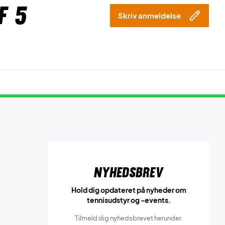
f 5
Skriv anmeldelse
Nyhedsbrev
Hold dig opdateret på nyheder om
tennisudstyr og -events.
Tilmeld dig nyhedsbrevet herunder.