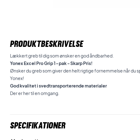
PRODUKTBESKRIVELSE
Lækkert greb til dig som ønsker en god åndbarhed.
Yonex Excel Pro Grip 1-pak - Skarp Pris!
Ønsker du greb som giver den helt rigtige fornemmelse når du sp
Yonex!
God kvalitet i svedtransporterende materialer
Der er her til en omgang.
Specifikationer