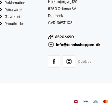
Holkebjergvej 120
Reklamation
5250 Odense SV
Returvarer
Danmark
Gavekort
CVR: 36931108
Rabatkode
65906690
info@tennisshoppen.dk
Cookies