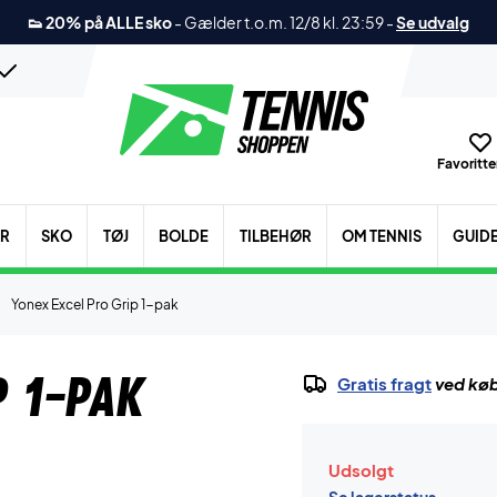
👟 20% på ALLE sko
-
Gælder t.o.m. 12/8 kl. 23:59
-
Se udvalg
Favoritter
ER
SKO
TØJ
BOLDE
TILBEHØR
OM TENNIS
GUID
Yonex Excel Pro Grip 1-pak
p 1-pak
Gratis fragt
ved køb
Udsolgt