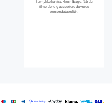
Samtykke kan trækkes tilbage. Når du
tilmelder dig acceptere du vores
persondatapolitik.