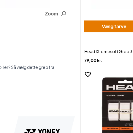
Zoom
Vælg farve
Head Xtremesoft Greb 
79,00 kr.
iller? Så vælg dette greb fra