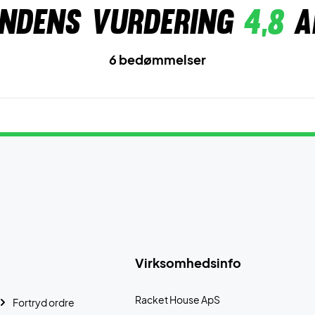
ndens vurdering
4,8
a
6 bedømmelser
Virksomhedsinfo
Racket House ApS
Fortryd ordre