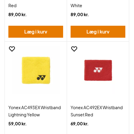
Red
White
89,00 kr.
89,00 kr.
Læg i kurv
Læg i kurv
Yonex AC493EX Wristband
Yonex AC492EX Wristband
Lightning Yellow
Sunset Red
59,00 kr.
69,00 kr.