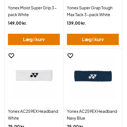
Yonex Moist Super Grip 3-
Yonex Super Grap Tough
pack White
Max Tack 3-pack White
149,00 kr.
139,00 kr.
Læg i kurv
Læg i kurv
Yonex AC259EX Headband
Yonex AC259EX Headband
White
Navy Blue
75,00 kr.
75,00 kr.