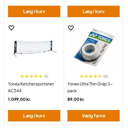
Læg i kurv
Læg i kurv
(5)
(8)
Yonex Ketchersportsnet
Yonex Ultra Thin Grap 3-
AC344
pack
1.099,00 kr.
89,00 kr.
Læg i kurv
Vælg farve