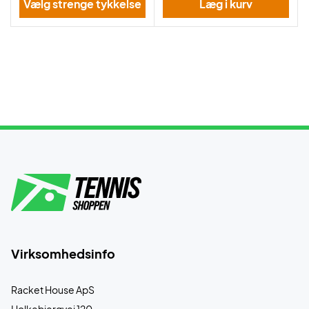
Vælg strenge tykkelse
Læg i kurv
Virksomhedsinfo
Racket House ApS