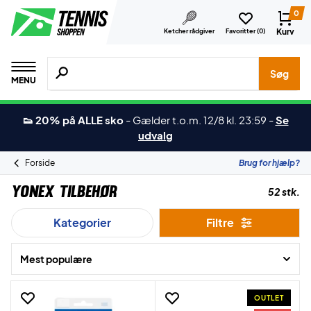
0
Kurv
Ketcher rådgiver
Favoritter (
0
)
Søg efter produkter, mærker etc.
Søg
MENU
👟 20% på ALLE sko
-
Gælder t.o.m. 12/8 kl. 23:59
-
Se
udvalg
Forside
Brug for hjælp?
Yonex Tilbehør
52 stk.
Kategorier
Filtre
Mest populære
OUTLET