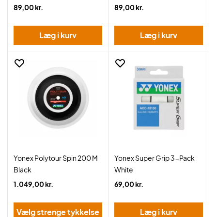
89,00 kr.
89,00 kr.
Læg i kurv
Læg i kurv
Yonex Polytour Spin 200 M
Yonex Super Grip 3-Pack
Black
White
1.049,00 kr.
69,00 kr.
Vælg strenge tykkelse
Læg i kurv