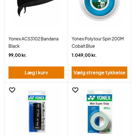
Yonex ACS3102 Bandana
Yonex Polytour Spin 200M
Black
Cobalt Blue
99,00 kr.
1.049,00 kr.
Læg i kurv
Vælg strenge tykkelse