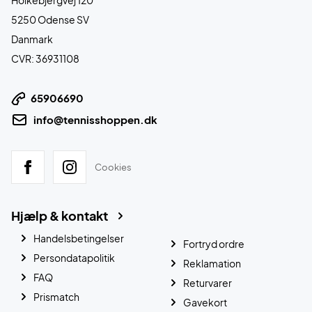
Holkebjergvej 120
5250 Odense SV
Danmark
CVR: 36931108
65906690
info@tennisshoppen.dk
Cookies
Hjælp & kontakt
Handelsbetingelser
Fortryd ordre
Persondatapolitik
Reklamation
FAQ
Returvarer
Prismatch
Gavekort