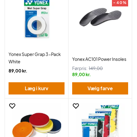
- 40%
Yonex Super Grap 3-Pack
Yonex AC101 Power Insoles
White
Førpris:
149,00
89,00 kr.
89,00 kr.
Læg i kurv
Vælg farve