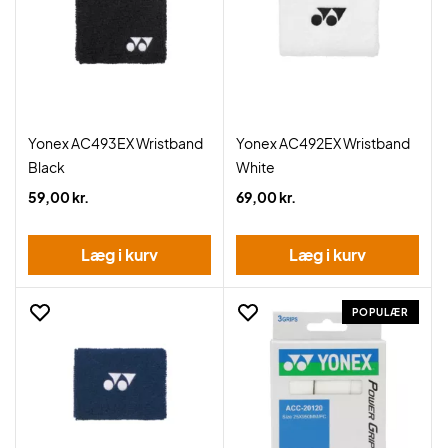
Yonex AC493EX Wristband
Yonex AC492EX Wristband
Black
White
59,00 kr.
69,00 kr.
Læg i kurv
Læg i kurv
POPULÆR