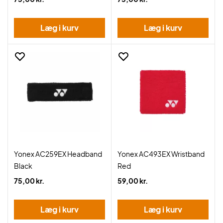
Læg i kurv
Læg i kurv
Yonex AC259EX Headband
Yonex AC493EX Wristband
Black
Red
75,00 kr.
59,00 kr.
Læg i kurv
Læg i kurv