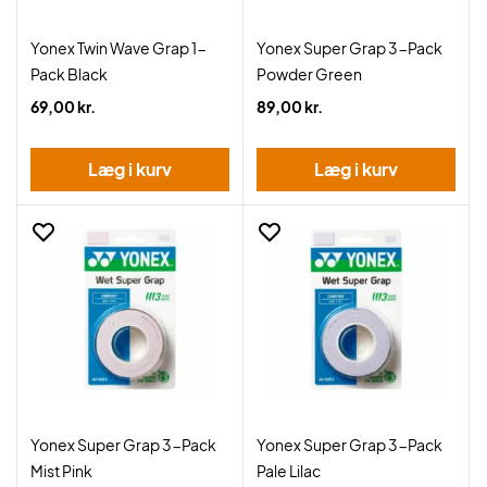
Yonex Twin Wave Grap 1-
Yonex Super Grap 3-Pack
Pack Black
Powder Green
69,00 kr.
89,00 kr.
Læg i kurv
Læg i kurv
Yonex Super Grap 3-Pack
Yonex Super Grap 3-Pack
Mist Pink
Pale Lilac