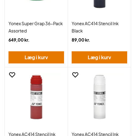
Yonex Super Grap 36-Pack
Yonex AC414 Stencil Ink
Assorted
Black
649,00 kr.
89,00 kr.
Læg i kurv
Læg i kurv
Yonex AC414 Stencil Ink
Yonex AC414 Stencil Ink