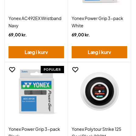
Yonex AC492EX Wristband
Yonex Power Grip 3-pack
Navy
White
69,00 kr.
69,00 kr.
Læg i kurv
Læg i kurv
POPULÆR
Yonex Power Grip 3-pack
Yonex Polytour Strike 125