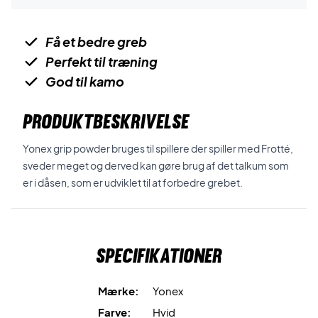
Få et bedre greb
Perfekt til træning
God til kamo
PRODUKTBESKRIVELSE
Yonex grip powder bruges til spillere der spiller med Frotté,
sveder meget og derved kan gøre brug af det talkum som
er i dåsen, som er udviklet til at forbedre grebet.
Specifikationer
Mærke:
Yonex
Farve:
Hvid