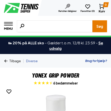
0
Kurv
Ketcher rådgiver
Favoritter (
0
)
Søg efter produkter, mærker etc.
Søg
MENU
👟 20% på ALLE sko
-
Gælder t.o.m. 12/8 kl. 23:59
-
Se
udvalg
|
Brug for hjælp?
Tilbage
Diverse
Yonex Grip Powder
6 bedømmelser