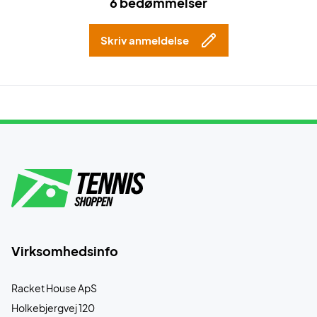
6 bedømmelser
Skriv anmeldelse
Virksomhedsinfo
Racket House ApS
Holkebjergvej 120