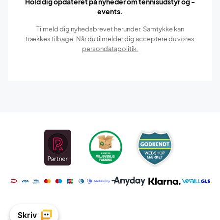
Hold dig opdateret på nyheder om tennisudstyr og -
events.
Tilmeld dig nyhedsbrevet herunder. Samtykke kan
trækkes tilbage. Når du tilmelder dig acceptere du vores
persondatapolitik.