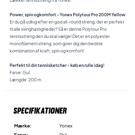
Lækker tennisstreng fra Yonex!
Power, spin ogkomfort - Yonex Polytour Pro 200M Yellow
Er du på udkig efter en god all-round streng, der er perfekt
til alle svinghastigheder? Så er denne Polytour Pro
tennisstreng den du skal vælge! Det er en polyester
monofilament streng, som giver dig den bedste
kombination af kraft, spin og komfort!
Perfekt til din tennisketcher - køb en rulle idag!
Farve: Gul.
Længde: 200 m.
Specifikationer
Mærke:
Yonex
Farve:
Gul