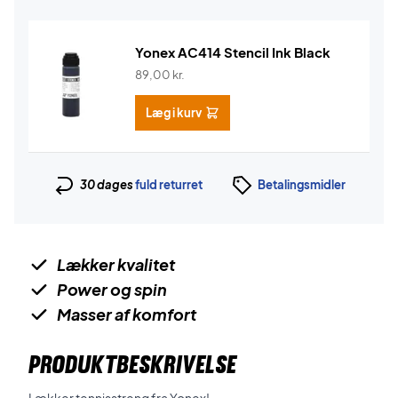
Yonex AC414 Stencil Ink Black
89,00
kr.
Læg i kurv
30 dages
fuld returret
Betalingsmidler
Lækker kvalitet
Power og spin
Masser af komfort
PRODUKTBESKRIVELSE