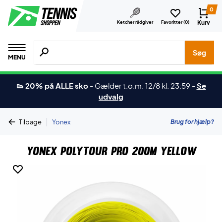
0
Kurv
Ketcher rådgiver
Favoritter (
0
)
Søg efter produkter, mærker etc.
Søg
MENU
👟 20% på ALLE sko
-
Gælder t.o.m. 12/8 kl. 23:59
-
Se
udvalg
|
Brug for hjælp?
Tilbage
Yonex
Yonex Polytour Pro 200M Yellow