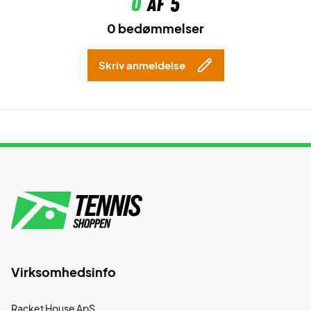
0
af 5
0 bedømmelser
Skriv anmeldelse
Virksomhedsinfo
Racket House ApS