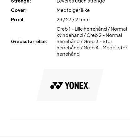
Strenge:
Leveres uden strenge
Ekspertrådgivning:
Til denne ketcher anbefaler vi en
Cover:
Medfølger ikke
opstrengning med Wilson Revolve og 24 kg.
Profil:
23 / 23 / 21 mm
Desuden leveres den
uden cover
!
Greb 1 - Lille herrehånd / Normal
kvindehånd / Greb 2 - Normal
Grebsstørrelse:
herrehånd / Greb 3 - Stor
herrehånd / Greb 4 - Meget stor
herrehånd