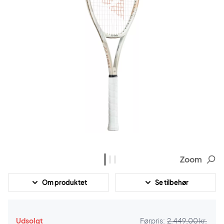
Zoom
Om produktet
Se tilbehør
Udsolgt
Førpris:
2.449,00 kr.