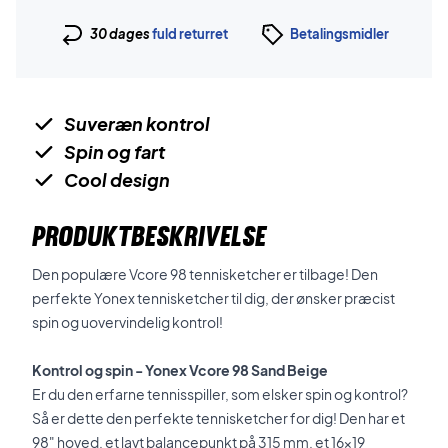
30 dages
fuld returret
Betalingsmidler
Suveræn kontrol
Spin og fart
Cool design
PRODUKTBESKRIVELSE
Den populære Vcore 98 tennisketcher er tilbage! Den
perfekte Yonex tennisketcher til dig, der ønsker præcist
spin og uovervindelig kontrol!
Kontrol og spin - Yonex Vcore 98 Sand Beige
Er du den erfarne tennisspiller, som elsker spin og kontrol?
Så er dette den perfekte tennisketcher for dig! Den har
et
98" hoved, et lavt balancepunkt på 315 mm, et 16x19