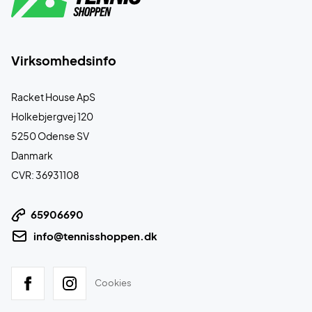
Virksomhedsinfo
Racket House ApS
Holkebjergvej 120
5250 Odense SV
Danmark
CVR: 36931108
65906690
info@tennisshoppen.dk
Cookies