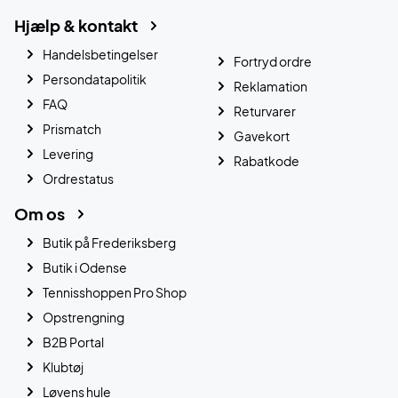
Hjælp & kontakt
Handelsbetingelser
Fortryd ordre
Persondatapolitik
Reklamation
FAQ
Returvarer
Prismatch
Gavekort
Levering
Rabatkode
Ordrestatus
Om os
Butik på Frederiksberg
Butik i Odense
Tennisshoppen Pro Shop
Opstrengning
B2B Portal
Klubtøj
Løvens hule