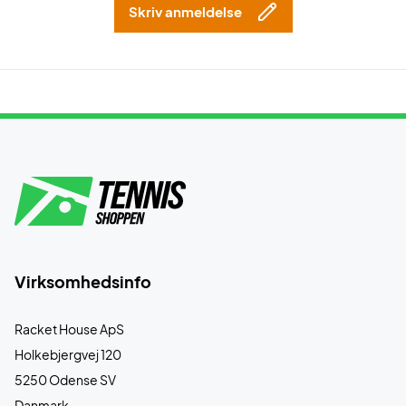
Skriv anmeldelse
Virksomhedsinfo
Racket House ApS
Holkebjergvej 120
5250 Odense SV
Danmark