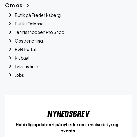
Om os
Butik på Frederiksberg
Butik i Odense
Tennisshoppen Pro Shop
Opstrengning
B2B Portal
Klubtøj
Løvens hule
Jobs
Nyhedsbrev
Hold dig opdateret på nyheder om tennisudstyr og -
events.