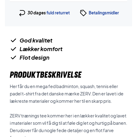
30 dages
fuld returret
Betalingsmidler
God kvalitet
Lækker komfort
Flot design
PRODUKTBESKRIVELSE
Her får du en mega fed badminton, squash, tennis eller
padel t-shirt fra det danske mærke ZERV. Den er lavet i de
lækreste materialer og kommer her til en skarp pris.
ZERV trænings tee kommer her i en lækker kvalitet og lavet
i materialer som vil få dig til at føle dig let og hurtig på banen.
Derudover får du nogle fede detaljer og en flot farve