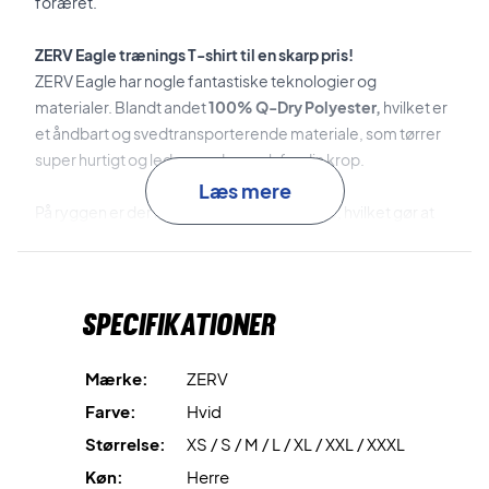
foræret.
ZERV Eagle trænings T-shirt til en skarp pris!
ZERV Eagle har nogle fantastiske teknologier og
materialer. Blandt andet
100% Q-Dry Polyester,
hvilket er
et åndbart og svedtransporterende materiale, som tørrer
super hurtigt og leder sveden væk fra din krop.
Læs mere
På ryggen er der lavet et tyndere materiale, hvilket gør at
du kan forholde dig køligere, og ikke behøver at bekymre
dig om sved midt i dit match.
Specifikationer
På den måde kan du holde fokus på din kamp eller træning!
Trænings Tee med fede detaljer
Trænings trøjen har en masse fede detaljer. Blandt andet
Mærke:
ZERV
står der "Because you de'ZERV it" inderst i nakken, hvilket
Farve:
Hvid
er ZERV's eget unikke slogan.
Størrelse:
XS / S / M / L / XL / XXL / XXXL
Derudover er der et fedt mønster over brystet og kommer i
Køn:
Herre