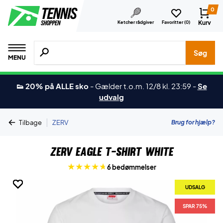
0
Kurv
Ketcher rådgiver
Favoritter (
0
)
Søg efter produkter, mærker etc.
Søg
MENU
👟 20% på ALLE sko
-
Gælder t.o.m. 12/8 kl. 23:59
-
Se
udvalg
|
Brug for hjælp?
Tilbage
ZERV
ZERV Eagle T-shirt White
6 bedømmelser
UDSALG
UDSALG
UDSALG
UDSALG
UDSALG
UDSALG
UDSALG
UDSALG
SPAR 75%
SPAR 75%
SPAR 75%
SPAR 75%
SPAR 75%
SPAR 75%
SPAR 75%
SPAR 75%