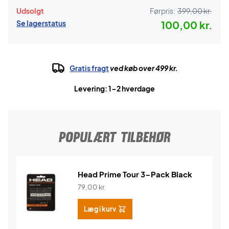
Udsolgt
Førpris:
399,00 kr.
Se lagerstatus
100,00 kr.
Gratis fragt
ved køb over 499 kr.
Levering: 1-2 hverdage
POPULÆRT TILBEHØR
Head Prime Tour 3-Pack Black
79,00
kr.
Læg i kurv