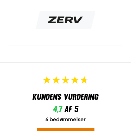
en fed mørkeblå farve, som passer til de fleste.
Lavet af Ketcher sports spillere, til padel, tennis, squash og
badmintonspillere.
Farve: White
Materialer: 100% polyester
Kundens vurdering
4,7
af 5
6 bedømmelser