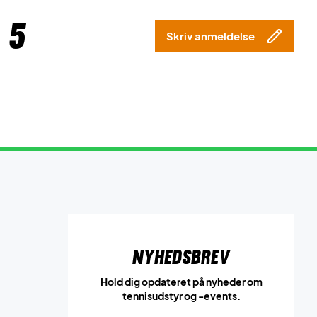
 5
Skriv anmeldelse
Nyhedsbrev
Hold dig opdateret på nyheder om
tennisudstyr og -events.