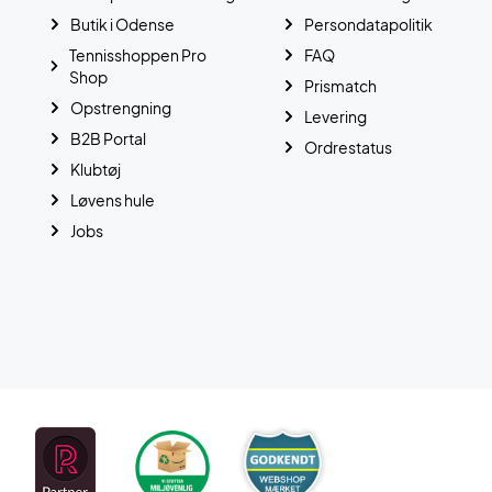
Butik i Odense
Persondatapolitik
Tennisshoppen Pro
FAQ
Shop
Prismatch
Opstrengning
Levering
B2B Portal
Ordrestatus
Klubtøj
Løvens hule
Jobs