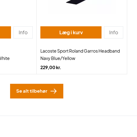
Info
Læg i kurv
Info
Lacoste Sport Roland Garros Headband
White
Navy Blue/Yellow
229,00 kr.
Se alt tilbehør