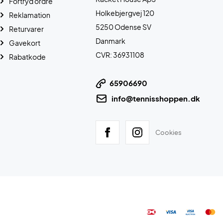
Fortryd ordre
Holkebjergvej 120
Reklamation
5250 Odense SV
Returvarer
Danmark
Gavekort
CVR: 36931108
Rabatkode
65906690
info@tennisshoppen.dk
Cookies