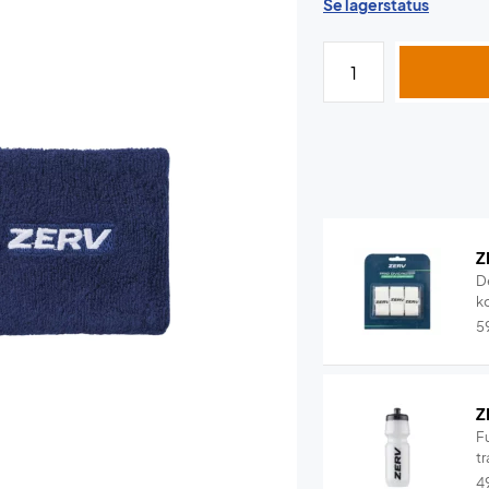
Se lagerstatus
Z
D
k
5
Z
F
tr
4