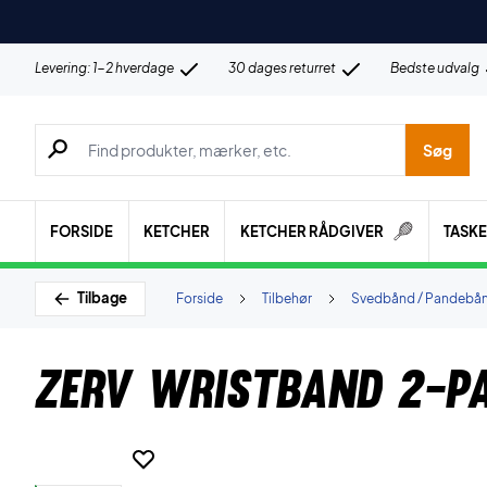
Levering: 1-2 hverdage
30 dages returret
Bedste udvalg
Søg efter produkter, mærker etc.
Søg
FORSIDE
KETCHER
KETCHER RÅDGIVER
TASK
Tilbage
Forside
Tilbehør
Svedbånd / Pandebå
ZERV Wristband 2-P