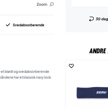
Zoom
30 da
Svedabsorberende
ANDRE 
t af et blødt og svedabsorberende
båndene har et klassisk navy look