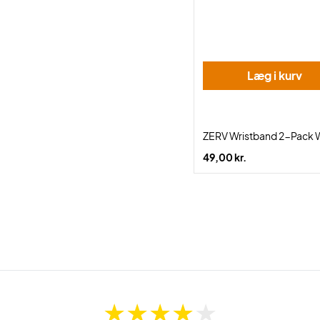
Læg i kurv
ZERV Wristband 2-Pack 
49,00 kr.