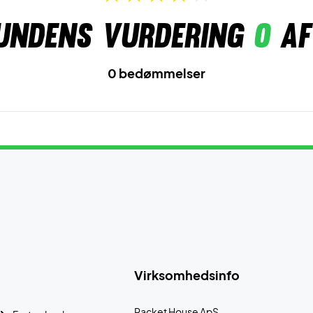
undens vurdering
0
af
0 bedømmelser
Virksomhedsinfo
Racket House ApS