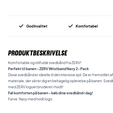
God kvalitet
Komfortabel
PRODUKTBESKRIVELSE
Komfortable og stilfulde svedbånd fra ZERV!
Perfekt til banen - ZERV Wristband Navy 2-Pack
Disse svedbånd er ideelle til det intensive spil. De er fremstille
materiale, der sikrer dig en behagelig oplevelse på banen. Sved
med ZERV logoet broderet i hvidt!
Føl komforten på banen - køb dine svedbånd i dag!
Farve: Navy med hvidt logo.