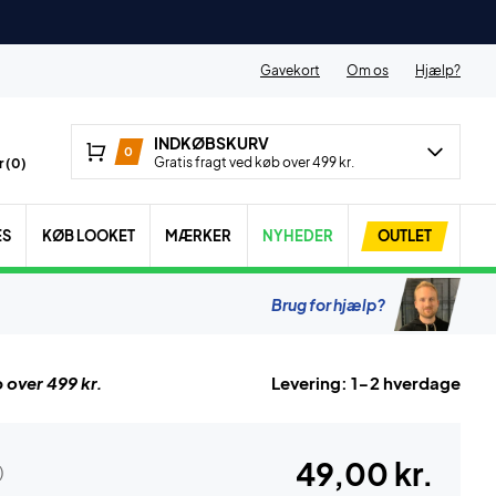
Gavekort
Om os
Hjælp?
INDKØBSKURV
0
Gratis fragt ved køb over 499 kr.
 (
0
)
ES
KØB LOOKET
MÆRKER
NYHEDER
OUTLET
Brug for hjælp?
 over 499 kr.
Levering: 1-2 hverdage
49,00 kr.
)