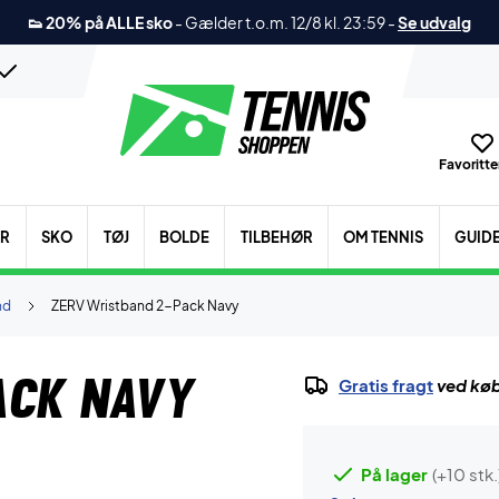
👟 20% på ALLE sko
-
Gælder t.o.m. 12/8 kl. 23:59
-
Se udvalg
Favoritter
ER
SKO
TØJ
BOLDE
TILBEHØR
OM TENNIS
GUID
nd
ZERV Wristband 2-Pack Navy
ack Navy
Gratis fragt
ved køb
På lager
(+10 stk.