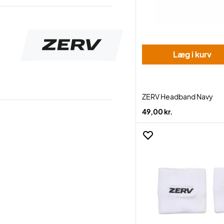
Læg i kurv
ZERV Headband Navy
49,00 kr.