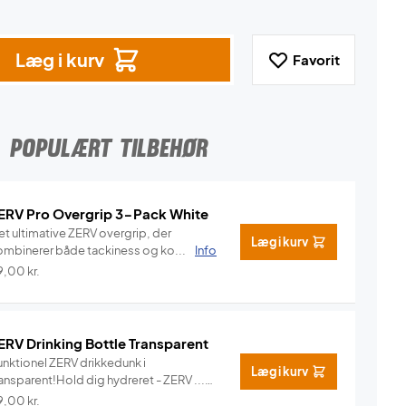
Læg i kurv
Favorit
POPULÆRT TILBEHØR
ERV Pro Overgrip 3-Pack White
et ultimative ZERV overgrip, der
Læg i kurv
ombinerer både tackiness og ko...
Info
9,00
kr.
ERV Drinking Bottle Transparent
unktionel ZERV drikkedunk i
Læg i kurv
ansparent!Hold dig hydreret - ZERV ...
Info
9,00
kr.