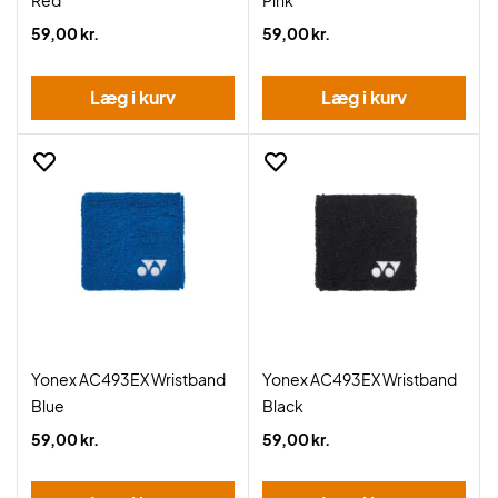
Red
Pink
59,00 kr.
59,00 kr.
Læg i kurv
Læg i kurv
Yonex AC493EX Wristband
Yonex AC493EX Wristband
Blue
Black
59,00 kr.
59,00 kr.