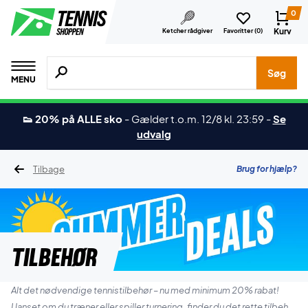
0
Kurv
Ketcher rådgiver
Favoritter (
0
)
Søg efter produkter, mærker etc.
Søg
MENU
👟 20% på ALLE sko
-
Gælder t.o.m. 12/8 kl. 23:59
-
Se
udvalg
Tilbage
Brug for hjælp?
Tilbehør
Alt det nødvendige tennistilbehør – nu med minimum 20% rabat!
Uanset om du træner eller spiller turnering, finder du det rette tilbehør