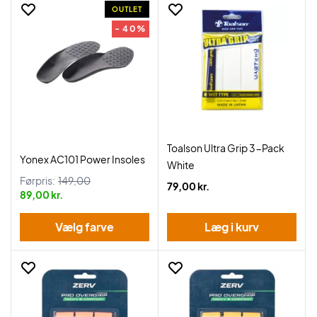
OUTLET
- 40%
Toalson Ultra Grip 3-Pack
Yonex AC101 Power Insoles
White
Førpris:
149,00
79,00 kr.
89,00 kr.
Vælg farve
Læg i kurv