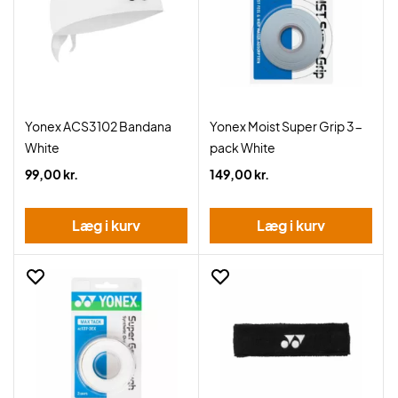
Yonex ACS3102 Bandana
Yonex Moist Super Grip 3-
White
pack White
99,00 kr.
149,00 kr.
Læg i kurv
Læg i kurv