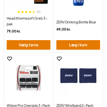
(7)
Head Xtremesoft Greb 3-
ZERV Drinking Bottle Blue
pak
49,00 kr.
79,00 kr.
Vælg farve
Læg i kurv
Wilson Pro Overgrip 3-Pack
ZERV Wristband 2-Pack