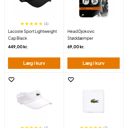
(4)
Lacoste Sport Lightweight
Head Djokovic
Cap Black
Støddæmper
449,00 kr.
69,00 kr.
Læg i kurv
Læg i kurv