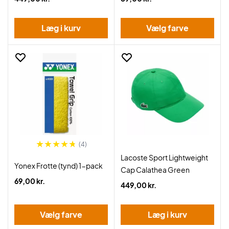
Læg i kurv
Vælg farve
(4)
Lacoste Sport Lightweight
Yonex Frotte (tynd) 1-pack
Cap Calathea Green
69,00 kr.
449,00 kr.
Vælg farve
Læg i kurv