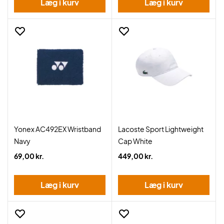
Læg i kurv
Læg i kurv
Yonex AC492EX Wristband
Lacoste Sport Lightweight
Navy
Cap White
69,00 kr.
449,00 kr.
Læg i kurv
Læg i kurv