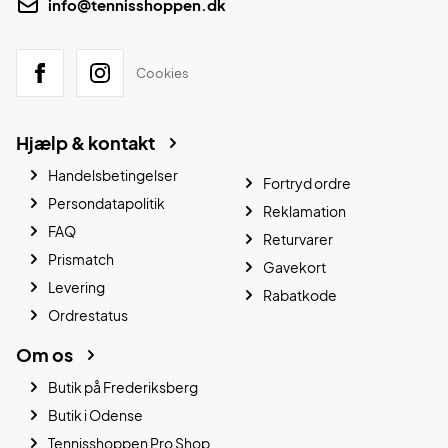
info@tennisshoppen.dk
Cookies
Hjælp & kontakt
Handelsbetingelser
Fortryd ordre
Persondatapolitik
Reklamation
FAQ
Returvarer
Prismatch
Gavekort
Levering
Rabatkode
Ordrestatus
Om os
Butik på Frederiksberg
Butik i Odense
Tennisshoppen Pro Shop