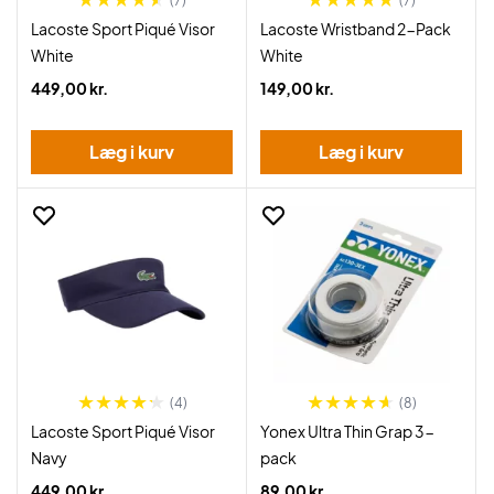
(7)
(7)
Lacoste Sport Piqué Visor
Lacoste Wristband 2-Pack
White
White
449,00 kr.
149,00 kr.
Læg i kurv
Læg i kurv
(4)
(8)
Lacoste Sport Piqué Visor
Yonex Ultra Thin Grap 3-
Navy
pack
449,00 kr.
89,00 kr.