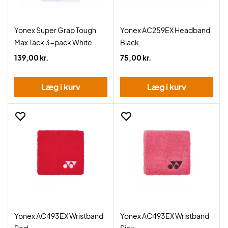
Yonex Super Grap Tough
Yonex AC259EX Headband
Max Tack 3-pack White
Black
139,00 kr.
75,00 kr.
Læg i kurv
Læg i kurv
Yonex AC493EX Wristband
Yonex AC493EX Wristband