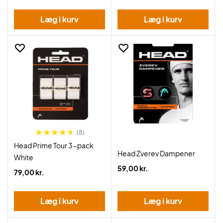
Læg i kurv
Læg i kurv
(8)
Head Prime Tour 3-pack
Head Zverev Dampener
White
59,00 kr.
79,00 kr.
Læg i kurv
Læg i kurv