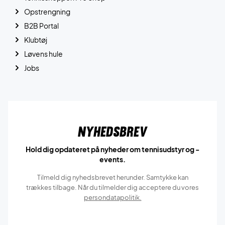
Opstrengning
B2B Portal
Klubtøj
Løvens hule
Jobs
Nyhedsbrev
Hold dig opdateret på nyheder om tennisudstyr og -
events.
Tilmeld dig nyhedsbrevet herunder. Samtykke kan
trækkes tilbage. Når du tilmelder dig acceptere du vores
persondatapolitik.