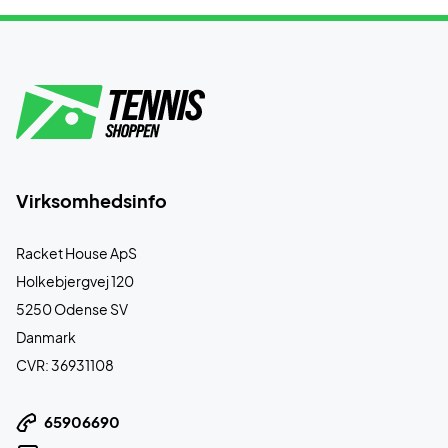
Virksomhedsinfo
Racket House ApS
Holkebjergvej 120
5250 Odense SV
Danmark
CVR: 36931108
65906690