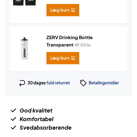
Læg i kurv
ZERV Drinking Bottle
Transparent
49,00
kr.
Læg i kurv
30 dages
fuld returret
Betalingsmidler
God kvalitet
Komfortabel
Svedabsorberende