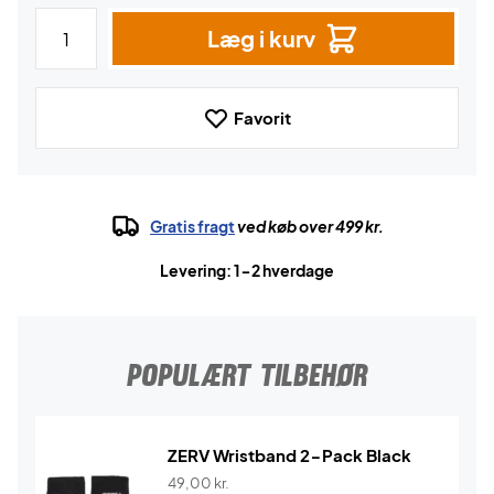
Læg i kurv
Favorit
Gratis fragt
ved køb over 499 kr.
Levering: 1-2 hverdage
POPULÆRT TILBEHØR
ZERV Wristband 2-Pack Black
49,00
kr.