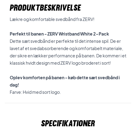
PRODUKTBESKRIVELSE
Lækre og komfortable svedbånd fra ZERV!
Perfekt til banen - ZERV Wristband White 2-Pack
Dette sæt svedbånd er perfekte til det intense spil. De er
lavet af et svedabsorberende og komfortabelt materiale,
der sikre en lækker performance på banen. De kommer i et
klassisk hvidt design med ZERV logo broderet i sort!
Oplev komforten på banen - køb dette sæt svedbånd i
dag!
Farve: Hvid med sort logo.
Specifikationer