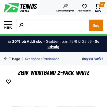
0
Kurv
Ketcher rådgiver
Favoritter (
0
)
Søg efter produkter, mærker etc.
Søg
MENU
👟 20% på ALLE sko
-
Gælder t.o.m. 12/8 kl. 23:59
-
Se
udvalg
|
Brug for hjælp?
Tilbage
Svedbånd / Pandebånd
ZERV Wristband 2-Pack White