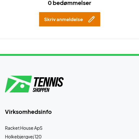
0 bedømmelser
Skriv anmeldelse
Virksomhedsinfo
Racket House ApS
Holkebjergvej 120