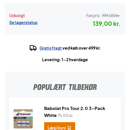
Udsolgt
Førpris:
199,00 kr.
Se lagerstatus
139,00 kr.
Gratis fragt
ved køb over 499 kr.
Levering: 1-2 hverdage
POPULÆRT TILBEHØR
Babolat Pro Tour 2.0 3-Pack
White
75,00
kr.
Læg i kurv