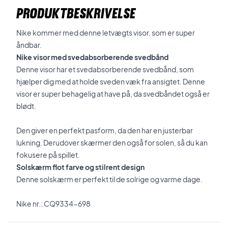
PRODUKTBESKRIVELSE
Nike kommer med denne letvægts visor, som er super
åndbar.
Nike visor med svedabsorberende svedbånd
Denne visor har et svedabsorberende svedbånd, som
hjælper dig med at holde sveden væk fra ansigtet. Denne
visor er super behagelig at have på, da svedbåndet også er
blødt.
Den giver en perfekt pasform, da den har en justerbar
lukning. Derudover skærmer den også for solen, så du kan
fokusere på spillet.
Solskærm flot farve og stilrent design
Denne solskærm er perfekt til de solrige og varme dage.
Nike nr.: CQ9334-698