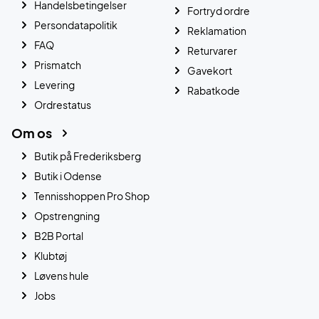
Handelsbetingelser
Fortryd ordre
Persondatapolitik
Reklamation
FAQ
Returvarer
Prismatch
Gavekort
Levering
Rabatkode
Ordrestatus
Om os
Butik på Frederiksberg
Butik i Odense
Tennisshoppen Pro Shop
Opstrengning
B2B Portal
Klubtøj
Løvens hule
Jobs