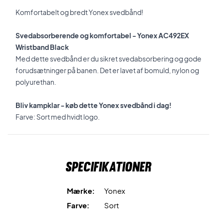
Komfortabelt og bredt Yonex svedbånd!
Svedabsorberende og komfortabel - Yonex AC492EX
Wristband Black
Med dette svedbånd er du sikret svedabsorbering og gode
forudsætninger på banen. Det er lavet af bomuld, nylon og
polyurethan.
Bliv kampklar - køb dette Yonex svedbånd i dag!
Farve: Sort med hvidt logo.
Specifikationer
Mærke:
Yonex
Farve:
Sort