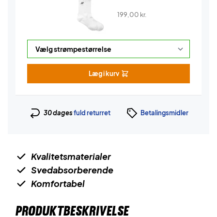
199,00
kr.
Læg i kurv
30 dages
fuld returret
Betalingsmidler
Kvalitetsmaterialer
Svedabsorberende
Komfortabel
PRODUKTBESKRIVELSE