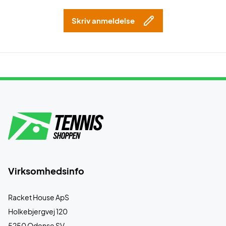
Skriv anmeldelse
Virksomhedsinfo
Racket House ApS
Holkebjergvej 120
5250 Odense SV