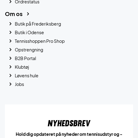
Ordrestatus
Om os
Butik på Frederiksberg
Butik i Odense
Tennisshoppen Pro Shop
Opstrengning
B2B Portal
Klubtøj
Løvens hule
Jobs
Nyhedsbrev
Hold dig opdateret på nyheder om tennisudstyr og -