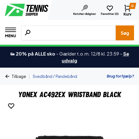
0
Kurv
Ketcher rådgiver
Favoritter (
0
)
Søg efter produkter, mærker etc.
Søg
MENU
👟 20% på ALLE sko
-
Gælder t.o.m. 12/8 kl. 23:59
-
Se
udvalg
|
Brug for hjælp?
Tilbage
Svedbånd / Pandebånd
Yonex AC492EX Wristband Black