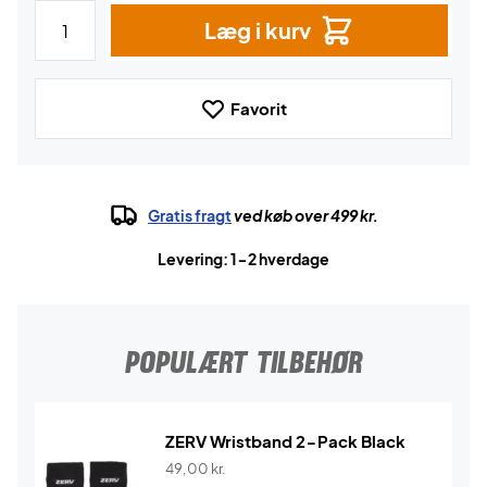
Læg i kurv
Favorit
Gratis fragt
ved køb over 499 kr.
Levering: 1-2 hverdage
POPULÆRT TILBEHØR
ZERV Wristband 2-Pack Black
49,00
kr.