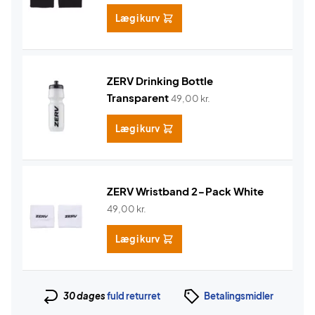
Læg i kurv
ZERV Drinking Bottle
Transparent
49,00
kr.
Læg i kurv
ZERV Wristband 2-Pack White
49,00
kr.
Læg i kurv
30 dages
fuld returret
Betalingsmidler