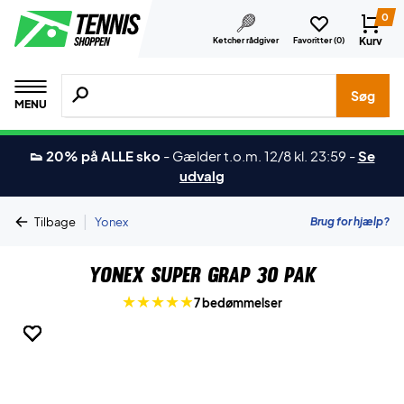
0
Kurv
Ketcher rådgiver
Favoritter (
0
)
Søg efter produkter, mærker etc.
Søg
MENU
👟 20% på ALLE sko
-
Gælder t.o.m. 12/8 kl. 23:59
-
Se
udvalg
|
Brug for hjælp?
Tilbage
Yonex
Yonex Super Grap 30 Pak
7 bedømmelser