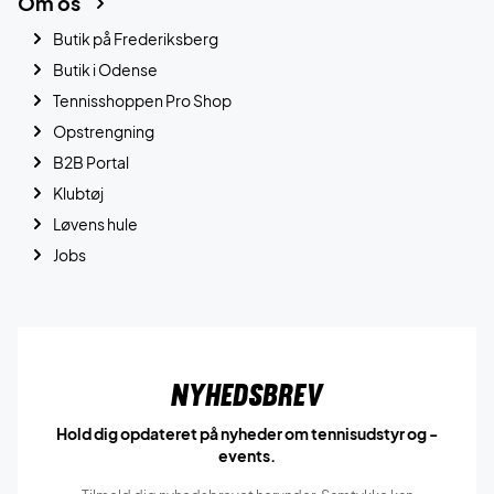
Om os
Butik på Frederiksberg
Butik i Odense
Tennisshoppen Pro Shop
Opstrengning
B2B Portal
Klubtøj
Løvens hule
Jobs
Nyhedsbrev
Hold dig opdateret på nyheder om tennisudstyr og -
events.