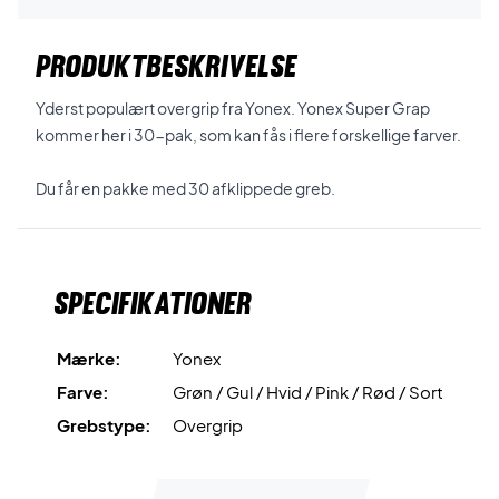
PRODUKTBESKRIVELSE
Yderst populært overgrip fra Yonex. Yonex Super Grap
kommer her i 30-pak, som kan fås i flere forskellige farver.
Du får en pakke med 30 afklippede greb.
Specifikationer
Mærke:
Yonex
Farve:
Grøn / Gul / Hvid / Pink / Rød / Sort
Grebstype:
Overgrip