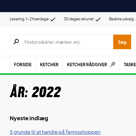
Levering: 1-2 hverdage
30 dages returret
Bedste udvalg
Søg efter produkter, mærker etc.
Søg
FORSIDE
KETCHER
KETCHER RÅDGIVER
TASK
År:
2022
Nyeste indlæg
5 grunde til at handle på Tennisshoppen