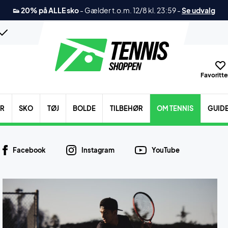
👟 20% på ALLE sko
-
Gælder t.o.m. 12/8 kl. 23:59
-
Se udvalg
Favoritter
ER
SKO
TØJ
BOLDE
TILBEHØR
OM TENNIS
GUID
Facebook
Instagram
YouTube