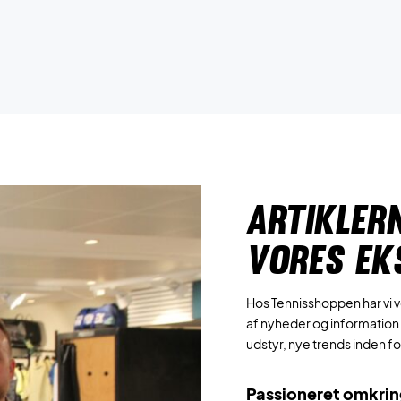
ARTIKLER
VORES EK
Hos Tennisshoppen har vi vo
af nyheder og information 
udstyr, nye trends inden f
Passioneret omkrin