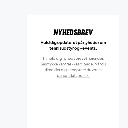
Nyhedsbrev
Hold dig opdateret på nyheder om
tennisudstyr og -events.
Tilmeld dig nyhedsbrevet herunder.
Samtykke kan trækkes tilbage. Når du
tilmelder dig acceptere du vores
persondatapolitik.