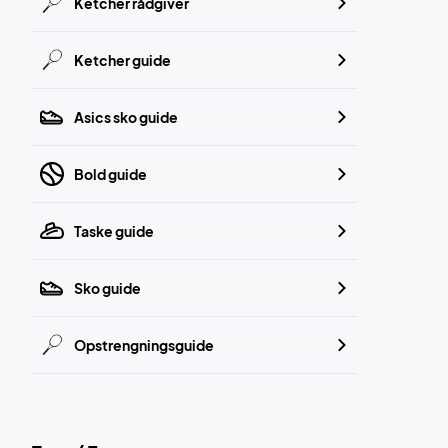
Ketcher rådgiver
Ketcher guide
Asics sko guide
Bold guide
Taske guide
Sko guide
Opstrengningsguide