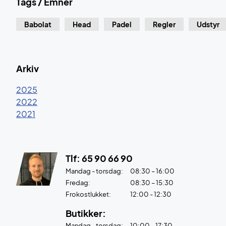
Tags / Emner
Babolat
Head
Padel
Regler
Udstyr
Arkiv
2025
2022
2021
Tlf: 65 90 66 90
Mandag - torsdag:
08:30 – 16:00
Fredag:
08:30 – 15:30
Frokostlukket:
12:00 - 12:30
Butikker:
Mandag - torsdag:
10:00 – 17:30