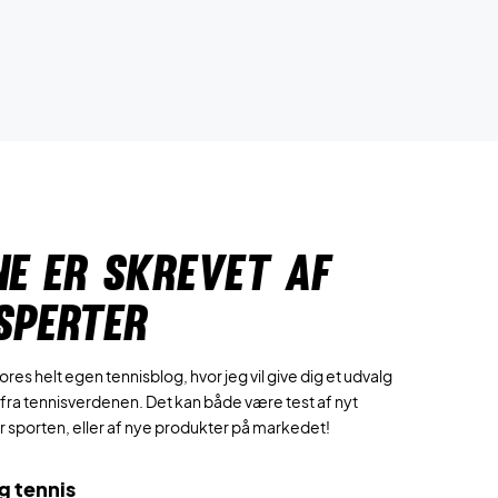
NE ER SKREVET AF
SPERTER
res helt egen tennisblog, hvor jeg vil give dig et udvalg
fra tennisverdenen. Det kan både være test af nyt
or sporten, eller af nye produkter på markedet!
g tennis