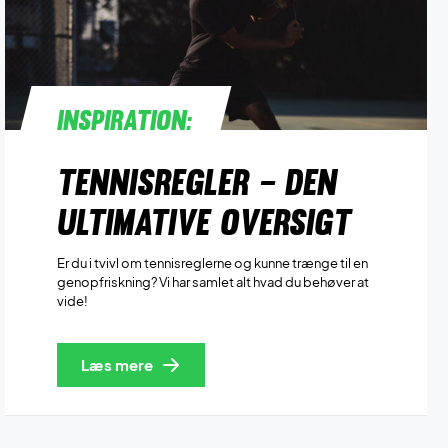
Inspiration:
Tennisregler – den
ultimative oversigt
Er du i tvivl om tennisreglerne og kunne trænge til en
genopfriskning? Vi har samlet alt hvad du behøver at
vide!
Læs mere