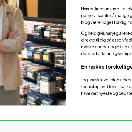
Hvis du ligesom os er ret 
gerne vil samle så mange g
blog være noget for dig, f
Og heldigvis har jeg aller
direkte til dig på et sølvfa
måske endda nogle ting i e
dermed vil kunne give dig 
En række forskellig
Jeg har skrevet blogindlæ
tennistøj samt tennistasker
have det nyeste og bedste