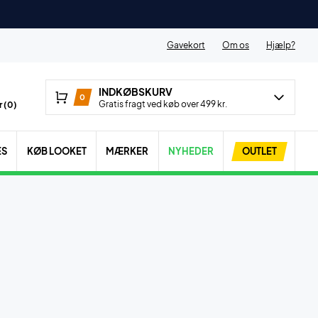
Gavekort
Om os
Hjælp?
INDKØBSKURV
0
Gratis fragt ved køb over 499 kr.
 (
0
)
ES
KØB LOOKET
MÆRKER
NYHEDER
OUTLET