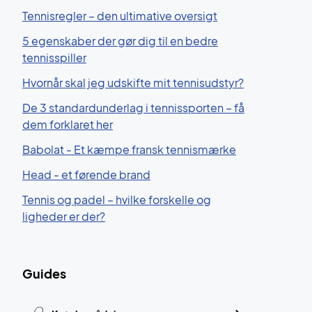
Tennisregler – den ultimative oversigt
5 egenskaber der gør dig til en bedre
tennisspiller
Hvornår skal jeg udskifte mit tennisudstyr?
De 3 standardunderlag i tennissporten – få
dem forklaret her
Babolat - Et kæmpe fransk tennismærke
Head - et førende brand
Tennis og padel – hvilke forskelle og
ligheder er der?
Guides