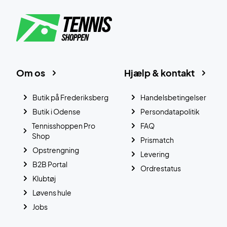
Om os
Hjælp & kontakt
Butik på Frederiksberg
Handelsbetingelser
Butik i Odense
Persondatapolitik
Tennisshoppen Pro
FAQ
Shop
Prismatch
Opstrengning
Levering
B2B Portal
Ordrestatus
Klubtøj
Løvens hule
Jobs