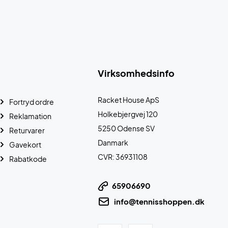
Virksomhedsinfo
Racket House ApS
Fortryd ordre
Holkebjergvej 120
Reklamation
5250 Odense SV
Returvarer
Danmark
Gavekort
CVR: 36931108
Rabatkode
65906690
info@tennisshoppen.dk