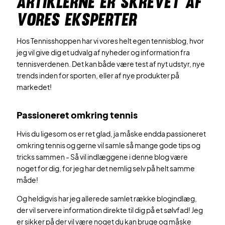
ARTIKLERNE ER SKREVET AF
VORES EKSPERTER
Hos Tennisshoppen har vi vores helt egen tennisblog, hvor
jeg vil give dig et udvalg af nyheder og information fra
tennisverdenen. Det kan både være test af nyt udstyr, nye
trends inden for sporten, eller af nye produkter på
markedet!
Passioneret omkring tennis
Hvis du ligesom os er ret glad, ja måske endda passioneret
omkring tennis og gerne vil samle så mange gode tips og
tricks sammen - Så vil indlæggene i denne blog være
noget for dig, for jeg har det nemlig selv på helt samme
måde!
Og heldigvis har jeg allerede samlet række blogindlæg,
der vil servere information direkte til dig på et sølvfad! Jeg
er sikker på der vil være noget du kan bruge og måske