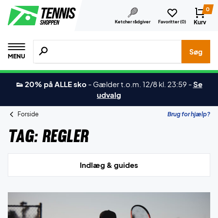
0
Kurv
Ketcher rådgiver
Favoritter (
0
)
Søg efter produkter, mærker etc.
Søg
MENU
👟 20% på ALLE sko
-
Gælder t.o.m. 12/8 kl. 23:59
-
Se
udvalg
Forside
Brug for hjælp?
Tag:
Regler
Indlæg & guides