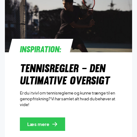
Inspiration:
Tennisregler – den
ultimative oversigt
Er du i tvivl om tennisreglerne og kunne trænge til en
genopfriskning? Vi har samlet alt hvad du behøver at
vide!
Læs mere