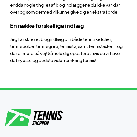
endda nogle ting i et af blog indlæggene du ikke var klar
over og som dermed vil kunne give dig en ekstra fordel!
En række forskellige indlæg
Jeg har skrevet blogindlæg om både tennisketcher,
tennisbolde, tennisgreb, tennistøj samt tennistasker - og
der er mere på vej! Så hold dig opdateret hvis du vil have
det nyeste og bedste viden omkring tennis!