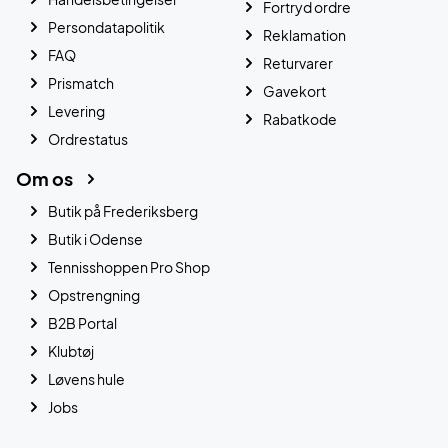
Fortryd ordre
Persondatapolitik
Reklamation
FAQ
Returvarer
Prismatch
Gavekort
Levering
Rabatkode
Ordrestatus
Om os
Butik på Frederiksberg
Butik i Odense
Tennisshoppen Pro Shop
Opstrengning
B2B Portal
Klubtøj
Løvens hule
Jobs