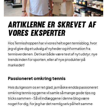
ARTIKLERNE ER SKREVET AF
VORES EKSPERTER
Hos Tennisshoppen har vi vores helt egen tennisblog, hvor
jeg vil give dig et udvalg af nyheder og information fra
tennisverdenen. Det kan både være test af nyt udstyr, nye
trends inden for sporten, eller af nye produkter på
markedet!
Passioneret omkring tennis
Hvis du ligesom os er ret glad, ja måske endda passioneret
omkring tennis og gerne vil samle så mange gode tips og
tricks sammen - Så vil indlæggene i denne blog være
noget for dig, for jeg har det nemlig selv på helt samme