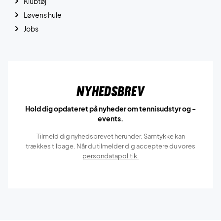
Klubtøj
Løvens hule
Jobs
Nyhedsbrev
Hold dig opdateret på nyheder om tennisudstyr og -
events.
Tilmeld dig nyhedsbrevet herunder. Samtykke kan
trækkes tilbage. Når du tilmelder dig acceptere du vores
persondatapolitik.