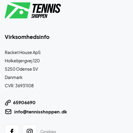
Virksomhedsinfo
Racket House ApS
Holkebjergvej 120
5250 Odense SV
Danmark
CVR: 36931108
65906690
info@tennisshoppen.dk
Cookies