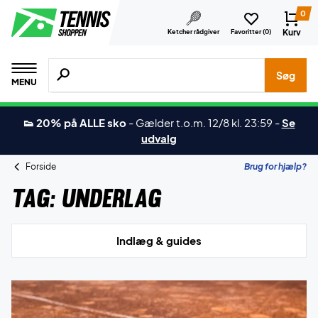
0
Kurv
Ketcher rådgiver
Favoritter (
0
)
Søg efter produkter, mærker etc.
Søg
MENU
👟 20% på ALLE sko
-
Gælder t.o.m. 12/8 kl. 23:59
-
Se
udvalg
Forside
Brug for hjælp?
Tag:
Underlag
Indlæg & guides