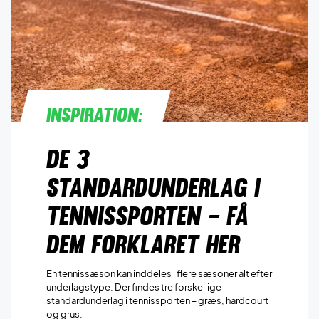
Inspiration:
De 3
standardunderlag i
tennissporten – få
dem forklaret her
En tennissæson kan inddeles i flere sæsoner alt efter
underlagstype. Der findes tre forskellige
standardunderlag i tennissporten – græs, hardcourt
og grus.