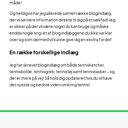
måde!
Og heldigvis har jeg allerede samlet række blogindlæg,
der vil servere information direkte til dig på et sølvfad! Jeg
er sikker på der vil være noget du kan bruge og måske
endda nogle ting i et af blog indlæggene du ikke var klar
over og som dermed vil kunne give dig en ekstra fordel!
En række forskellige indlæg
Jeg har skrevet blogindlæg om både tennisketcher,
tennisbolde, tennisgreb, tennistøj samt tennistasker - og
der er mere på vej! Så hold dig opdateret hvis du vil have
det nyeste og bedste viden omkring tennis!