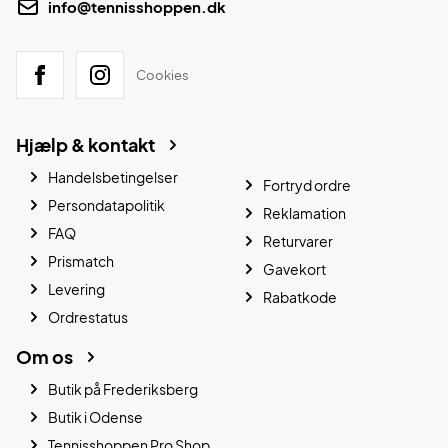
info@tennisshoppen.dk
Cookies
Hjælp & kontakt
Handelsbetingelser
Fortryd ordre
Persondatapolitik
Reklamation
FAQ
Returvarer
Prismatch
Gavekort
Levering
Rabatkode
Ordrestatus
Om os
Butik på Frederiksberg
Butik i Odense
Tennisshoppen Pro Shop