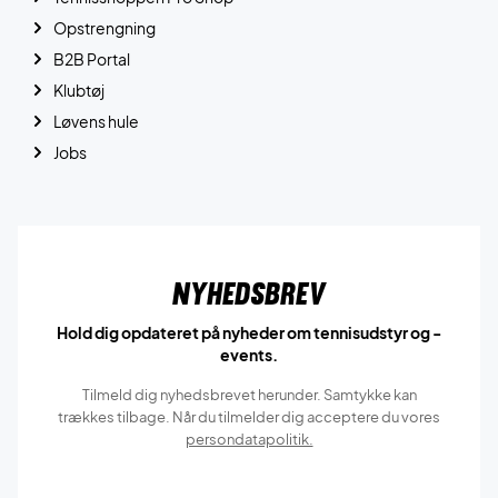
Opstrengning
B2B Portal
Klubtøj
Løvens hule
Jobs
Nyhedsbrev
Hold dig opdateret på nyheder om tennisudstyr og -
events.
Tilmeld dig nyhedsbrevet herunder. Samtykke kan
trækkes tilbage. Når du tilmelder dig acceptere du vores
persondatapolitik.