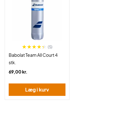
(5)
Babolat Team All Court 4
stk.
69,00 kr.
Læg i kurv