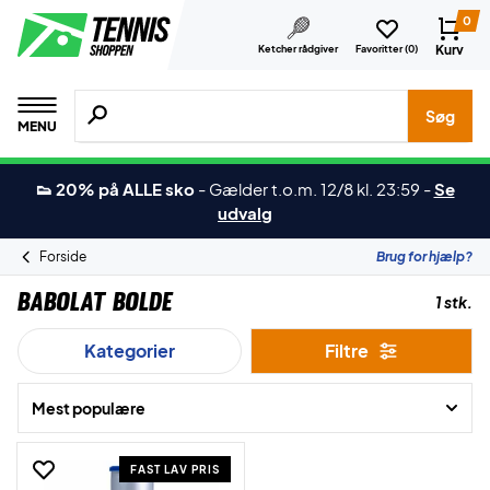
0
Kurv
Ketcher rådgiver
Favoritter (
0
)
Søg efter produkter, mærker etc.
Søg
MENU
👟 20% på ALLE sko
-
Gælder t.o.m. 12/8 kl. 23:59
-
Se
udvalg
Forside
Brug for hjælp?
Babolat Bolde
1 stk.
Kategorier
Filtre
Mest populære
FAST LAV PRIS