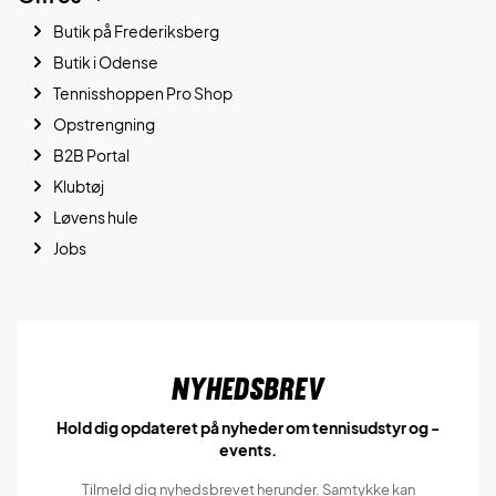
Butik på Frederiksberg
Butik i Odense
Tennisshoppen Pro Shop
Opstrengning
B2B Portal
Klubtøj
Løvens hule
Jobs
Nyhedsbrev
Hold dig opdateret på nyheder om tennisudstyr og -
events.
Tilmeld dig nyhedsbrevet herunder. Samtykke kan