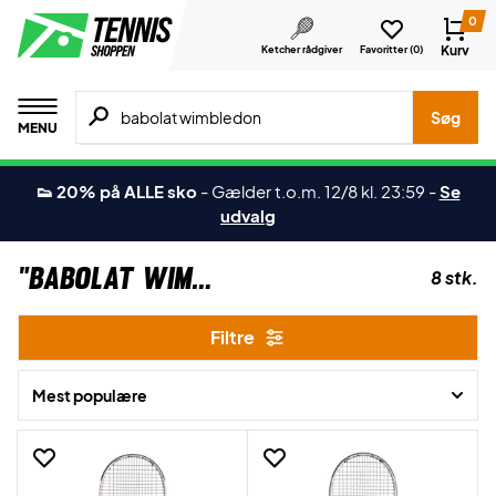
0
Kurv
Ketcher rådgiver
Favoritter (
0
)
Søg efter produkter, mærker etc.
Søg
MENU
👟 20% på ALLE sko
-
Gælder t.o.m. 12/8 kl. 23:59
-
Se
udvalg
"babolat wimbledon "
8 stk.
Filtre
Mest populære