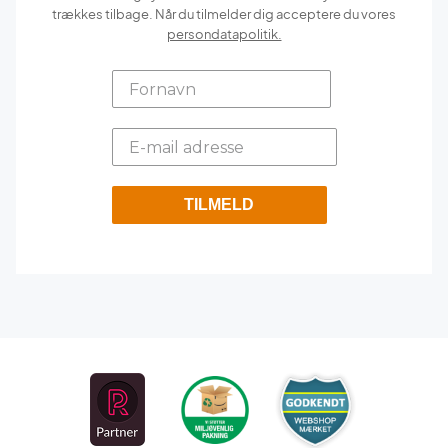
trækkes tilbage. Når du tilmelder dig acceptere du vores
persondatapolitik.
TILMELD