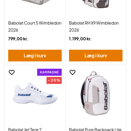
Babolat Court S Wimbledon
Babolat RH X9 Wimbledon
2026
2026
799,00 kr.
1.199,00 kr.
Læg i kurv
Læg i kurv
KAMPAGNE
- 20%
Babolat Jet Tere 2
Babolat Pure Backpack Lite