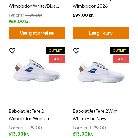
Wimbledon White/Blue
Wimbledon 2026
Navy
Førpris:
1.199,00
599,00 kr.
959,00 kr.
Vælg størrelse
Læg i kurv
OUTLET
OUTLET
- 49%
- 49%
Babolat Jet Tere 2
Babolat Jet Tere 2 Wim
Wimbledon Women
White/Blue Navy
White/Blue Navy
Førpris:
1.199,00
Førpris:
1.199,00
613,00 kr.
613,00 kr.