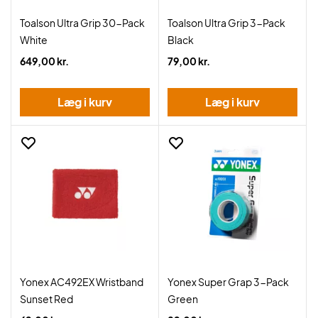
Toalson Ultra Grip 30-Pack
Toalson Ultra Grip 3-Pack
White
Black
649,00 kr.
79,00 kr.
Læg i kurv
Læg i kurv
Yonex AC492EX Wristband
Yonex Super Grap 3-Pack
Sunset Red
Green