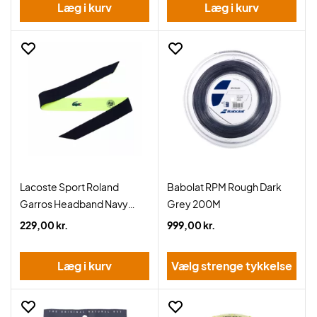
Læg i kurv
Læg i kurv
Lacoste Sport Roland
Babolat RPM Rough Dark
Garros Headband Navy
Grey 200M
Blue/Yellow
229,00 kr.
999,00 kr.
Læg i kurv
Vælg strenge tykkelse