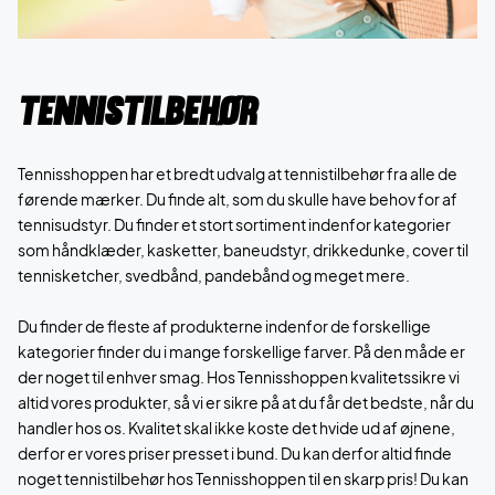
Tennistilbehør
Tennisshoppen har et bredt udvalg at tennistilbehør fra alle de
førende mærker. Du finde alt, som du skulle have behov for af
tennisudstyr. Du finder et stort sortiment indenfor kategorier
som håndklæder, kasketter, baneudstyr, drikkedunke, cover til
tennisketcher, svedbånd, pandebånd og meget mere.
Du finder de fleste af produkterne indenfor de forskellige
kategorier finder du i mange forskellige farver. På den måde er
der noget til enhver smag. Hos Tennisshoppen kvalitetssikre vi
altid vores produkter, så vi er sikre på at du får det bedste, når du
handler hos os. Kvalitet skal ikke koste det hvide ud af øjnene,
derfor er vores priser presset i bund. Du kan derfor altid finde
noget tennistilbehør hos Tennisshoppen til en skarp pris! Du kan