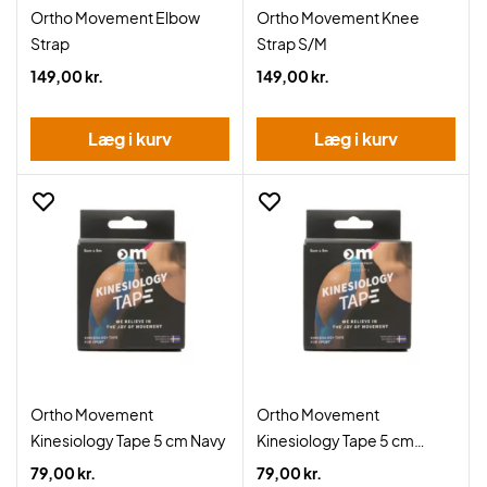
Ortho Movement Elbow
Ortho Movement Knee
Strap
Strap S/M
149,00 kr.
149,00 kr.
Læg i kurv
Læg i kurv
Ortho Movement
Ortho Movement
Kinesiology Tape 5 cm Navy
Kinesiology Tape 5 cm
Beige
79,00 kr.
79,00 kr.