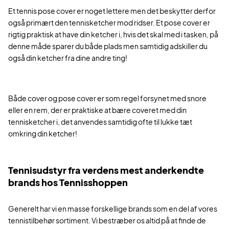
Et tennis pose cover er noget lettere men det beskytter derfor
også primært den tennisketcher mod ridser. Et pose cover er
rigtig praktisk at have din ketcher i, hvis det skal med i tasken, på
denne måde sparer du både plads men samtidig adskiller du
også din ketcher fra dine andre ting!
Både cover og pose cover er som regel forsynet med snore
eller en rem, der er praktiske at bære coveret med din
tennisketcher i, det anvendes samtidig ofte til lukke tæt
omkring din ketcher!
Tennisudstyr fra verdens mest anderkendte
brands hos Tennisshoppen
Generelt har vi en masse forskellige brands som en del af vores
tennistilbehør sortiment. Vi bestræber os altid på at finde de