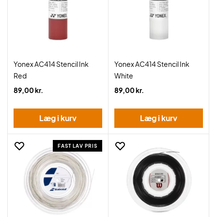
Yonex AC414 Stencil Ink
Yonex AC414 Stencil Ink
Red
White
89,00 kr.
89,00 kr.
Læg i kurv
Læg i kurv
FAST LAV PRIS