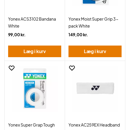
Yonex ACS3102 Bandana
Yonex Moist Super Grip 3-
White
pack White
99,00 kr.
149,00 kr.
Læg i kurv
Læg i kurv
Yonex Super Grap Tough
Yonex AC259EX Headband