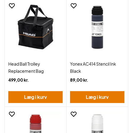
Head Ball Trolley
Yonex AC414 Stencil Ink
Replacement Bag
Black
499,00 kr.
89,00 kr.
Læg i kurv
Læg i kurv