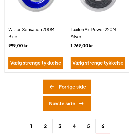
Wilson Sensation 200M
Luxilon Alu Power 220M
Blue
Silver
999,00 kr.
1.769,00 kr.
Vælg strenge tykkelse
Vælg strenge tykkelse
Forrige side
Næste side
6
1
2
3
4
5