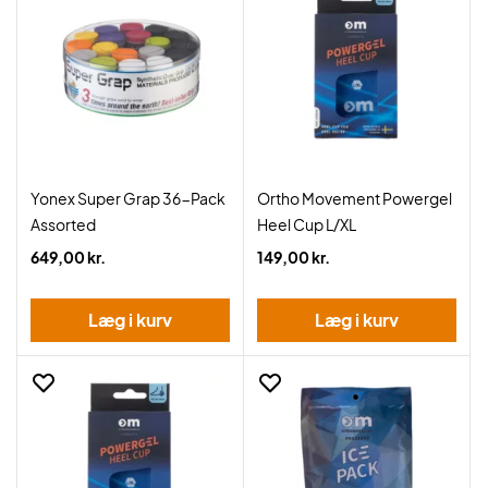
Yonex Super Grap 36-Pack
Ortho Movement Powergel
Assorted
Heel Cup L/XL
649,00 kr.
149,00 kr.
Læg i kurv
Læg i kurv