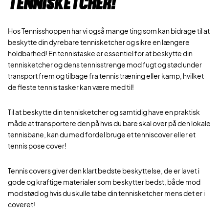
tennisketcher!
Hos Tennisshoppen har vi også mange ting som kan bidrage til at
beskytte din dyrebare tennisketcher og sikre en længere
holdbarhed! En tennistaske er essentiel for at beskytte din
tennisketcher og dens tennisstrenge mod fugt og stød under
transport frem og tilbage fra tennis træning eller kamp, hvilket
de fleste tennis tasker kan være med til!
Til at beskytte din tennisketcher og samtidig have en praktisk
måde at transportere den på hvis du bare skal over på den lokale
tennisbane, kan du med fordel bruge et tenniscover eller et
tennis pose cover!
Tennis covers giver den klart bedste beskyttelse, de er lavet i
gode og kraftige materialer som beskytter bedst, både mod
mod stød og hvis du skulle tabe din tennisketcher mens det er i
coveret!