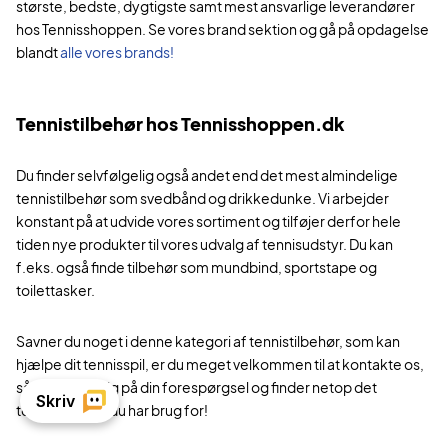
største, bedste, dygtigste samt mest ansvarlige leverandører
hos Tennisshoppen. Se vores brand sektion og gå på opdagelse
blandt
alle vores brands!
Tennistilbehør hos Tennisshoppen.dk
Du finder selvfølgelig også andet end det mest almindelige
tennistilbehør som svedbånd og drikkedunke. Vi arbejder
konstant på at udvide vores sortiment og tilføjer derfor hele
tiden nye produkter til vores udvalg af tennisudstyr. Du kan
f.eks. også finde tilbehør som mundbind, sportstape og
toilettasker.
Savner du noget i denne kategori af tennistilbehør, som kan
hjælpe dit tennisspil, er du meget velkommen til at kontakte os,
så tager vi et kig på din forespørgsel og finder netop det
tennistilbehør du har brug for!